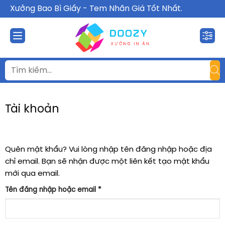
Chuyển
Xưởng Bao Bì Giấy - Tem Nhãn Giá Tốt Nhất.
đến
nội
dung
Tài khoản
Quên mật khẩu? Vui lòng nhập tên đăng nhập hoặc địa
chỉ email. Bạn sẽ nhận được một liên kết tạo mật khẩu
mới qua email.
Bắt
Tên đăng nhập hoặc email
*
buộc