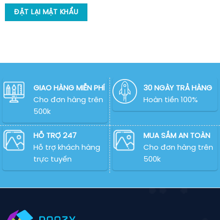
ĐẶT LẠI MẬT KHẨU
GIAO HÀNG MIỄN PHÍ
30 NGÀY TRẢ HÀNG
Cho đơn hàng trên
Hoàn tiền 100%
500k
HỖ TRỢ 247
MUA SẮM AN TOÀN
Hỗ trợ khách hàng
Cho đơn hàng trên
trực tuyến
500k