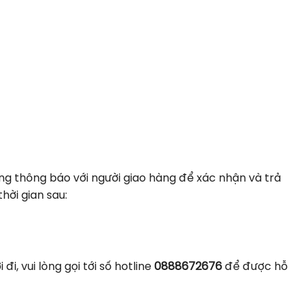
̀ng thông báo với người giao hàng để xác nhận và trả
thời gian sau:
i, vui lòng gọi tới số hotline
0888672676
để được hỗ