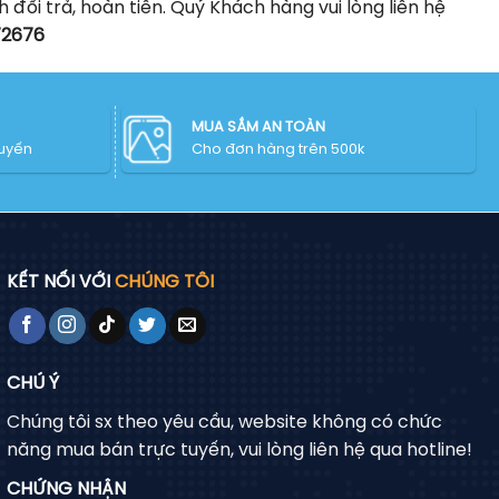
ổi trả, hoàn tiền. Quý Khách hàng vui lòng liên hệ
72676
MUA SẮM AN TOÀN
tuyến
Cho đơn hàng trên 500k
KẾT NỐI VỚI
CHÚNG TÔI
CHÚ Ý
Chúng tôi sx theo yêu cầu, website không có chức
năng mua bán trực tuyến, vui lòng liên hệ qua hotline!
CHỨNG NHẬN