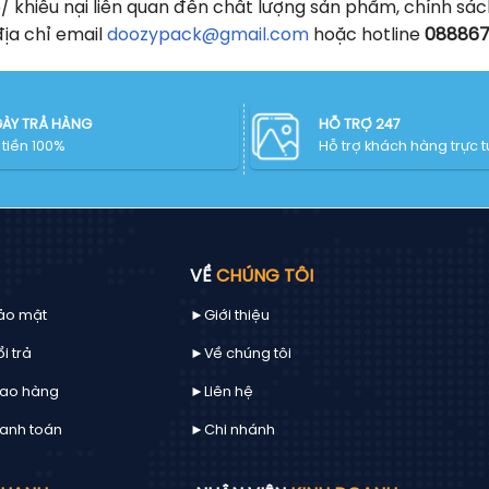
hiếu nại liên quan đến chất lượng sản phẩm, chính sách đ
ịa chỉ email
doozypack@gmail.com
hoặc hotline
08886
GÀY TRẢ HÀNG
HỖ TRỢ 247
tiền 100%
Hỗ trợ khách hàng trực 
VỀ
CHÚNG TÔI
ảo mật
►Giới thiệu
i trả
►Về chúng tôi
iao hàng
►
Liên hệ
anh toán
►Chi nhánh