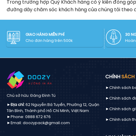
Trong trường hợp Quý Khách hàng có ý kiến đóng góp/ k
đường dây chăm sóc khách hàng của chúng tôi theo đ
GIAO HÀNG MIỄN PHÍ
30 N
Cho đơn hàng trên 500k
Hoàn 
CHÍNH
SÁCH
►Chính sách b
Chủ sở hữu: Đăng Đình Tú
►Chính sách đổ
►Địa chỉ:
62 Nguyễn Bá Tuyển, Phường 12, Quận
►Chính sách g
Tân Bình, Thành phố Hồ Chí Minh, Việt Nam
►Phone: 0888 672 676
►Chính sách th
►Email: doozypack@gmail.com