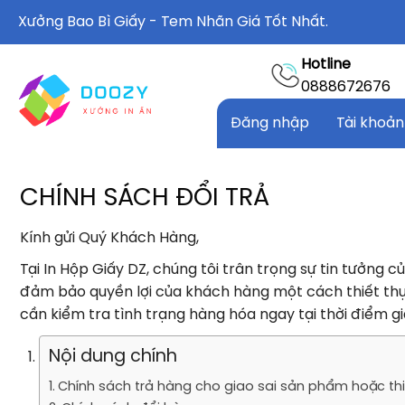
Chuyển
Xưởng Bao Bì Giấy - Tem Nhãn Giá Tốt Nhất.
đến
nội
Hotline
dung
0888672676
Đăng nhập
Tài khoản
CHÍNH SÁCH ĐỔI TRẢ
Kính gửi Quý Khách Hàng,
Tại In Hộp Giấy DZ, chúng tôi trân trọng sự tin tưởng 
đảm bảo quyền lợi của khách hàng một cách thiết t
cần kiểm tra tình trạng hàng hóa ngay tại thời điểm giao/n
Nội dung chính
Chính sách trả hàng cho giao sai sản phẩm hoặc thiê