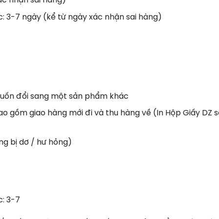
ác nhận sai hàng)
: 3-7 ngày (kể từ ngày xác nhận sai hàng)
 muốn đổi sang một sản phẩm khác
 bao gồm giao hàng mới đi và thu hàng về (In Hộp Giấy DZ sẽ h
g bị dơ / hư hỏng)
c: 3-7