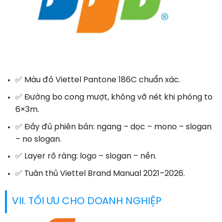
✅ Màu đỏ Viettel Pantone 186C chuẩn xác.
✅ Đường bo cong mượt, không vỡ nét khi phóng to
6×3m.
✅ Đầy đủ phiên bản: ngang – dọc – mono – slogan
– no slogan.
✅ Layer rõ ràng: logo – slogan – nền.
✅ Tuân thủ Viettel Brand Manual 2021–2026.
VII. TỐI ƯU CHO DOANH NGHIỆP