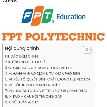
và PNG.
Nội dung chính
II. ĐẶC ĐIỂM CHÍNH
III. ỨNG DỤNG THỰC TẾ
IV. CẤU TRÚC & Ý NGHĨA LOGO VIETTEL
V. HÀNH VI GIAO DỊCH & TỪ KHÓA PHỔ BIẾN
VI. YẾU TỐ QUYẾT ĐỊNH CHẤT LƯỢNG FILE VECTOR
VII. TỐI ƯU CHO DOANH NGHIỆP
VIII. LINK TẢI LOGO VIETTEL VECTOR CHÍNH THỨC
IX. FAQ – CÂU HỎI THƯỜNG GẶP
X. KẾT LUẬN & CTA