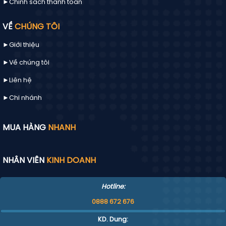
►Chính sách thanh toán
VỀ
CHÚNG TÔI
►Giới thiệu
►Về chúng tôi
►
Liên hệ
►Chi nhánh
MUA HÀNG
NHANH
NHÂN VIÊN
KINH DOANH
Hotline:
0888 672 676
KD. Dung: