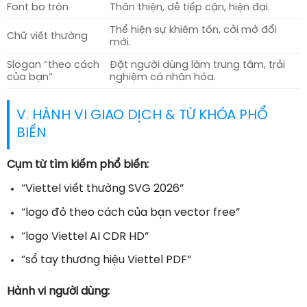
Font bo tròn
Thân thiện, dễ tiếp cận, hiện đại.
Thể hiện sự khiêm tốn, cởi mở đổi
Chữ viết thường
mới.
Slogan “theo cách
Đặt người dùng làm trung tâm, trải
của bạn”
nghiệm cá nhân hóa.
V. HÀNH VI GIAO DỊCH & TỪ KHÓA PHỔ
BIẾN
Cụm từ tìm kiếm phổ biến:
“Viettel viết thường SVG 2026”
“logo đỏ theo cách của bạn vector free”
“logo Viettel AI CDR HD”
“sổ tay thương hiệu Viettel PDF”
Hành vi người dùng: