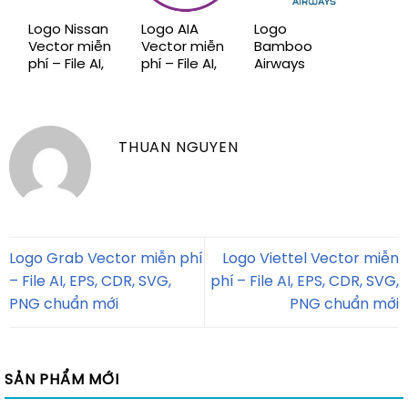
Logo Nissan
Logo AIA
Logo
Vector miễn
Vector miễn
Bamboo
phí – File AI,
phí – File AI,
Airways
EPS, CDR,
EPS, CDR,
Vector miễn
SVG, PNG
SVG, PNG
phí – File AI,
chuẩn mới
chuẩn mới
EPS, CDR,
SVG, PNG
THUAN NGUYEN
chuẩn mới
Logo Grab Vector miễn phí
Logo Viettel Vector miễn
– File AI, EPS, CDR, SVG,
phí – File AI, EPS, CDR, SVG,
PNG chuẩn mới
PNG chuẩn mới
SẢN PHẨM MỚI