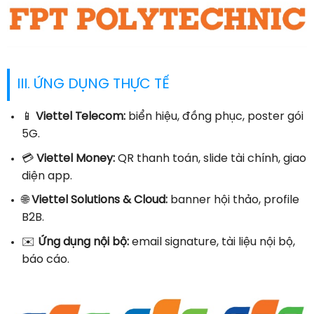
III. ỨNG DỤNG THỰC TẾ
📱
Viettel Telecom:
biển hiệu, đồng phục, poster gói
5G.
💳
Viettel Money:
QR thanh toán, slide tài chính, giao
diện app.
🌐
Viettel Solutions & Cloud:
banner hội thảo, profile
B2B.
✉️
Ứng dụng nội bộ:
email signature, tài liệu nội bộ,
báo cáo.