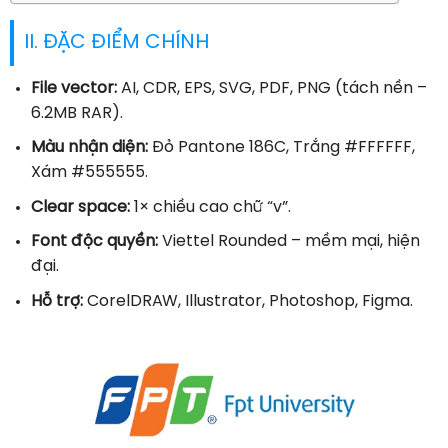
II. ĐẶC ĐIỂM CHÍNH
File vector:
AI, CDR, EPS, SVG, PDF, PNG (tách nền –
6.2MB RAR).
Màu nhận diện:
Đỏ Pantone 186C, Trắng #FFFFFF,
Xám #555555.
Clear space:
1× chiều cao chữ “v”.
Font độc quyền:
Viettel Rounded – mềm mại, hiện
đại.
Hỗ trợ:
CorelDRAW, Illustrator, Photoshop, Figma.