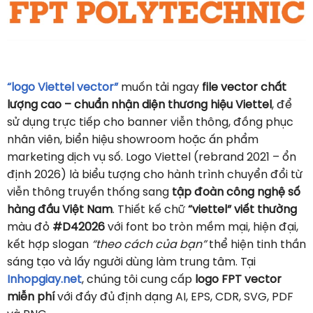
“logo Viettel vector”
muốn tải ngay
file vector chất
lượng cao – chuẩn nhận diện thương hiệu Viettel
, để
sử dụng trực tiếp cho banner viễn thông, đồng phục
nhân viên, biển hiệu showroom hoặc ấn phẩm
marketing dịch vụ số. Logo Viettel (rebrand 2021 – ổn
định 2026) là biểu tượng cho hành trình chuyển đổi từ
viễn thông truyền thống sang
tập đoàn công nghệ số
hàng đầu Việt Nam
. Thiết kế chữ
“viettel” viết thường
màu đỏ
#D42026
với font bo tròn mềm mại, hiện đại,
kết hợp slogan
“theo cách của bạn”
thể hiện tinh thần
sáng tạo và lấy người dùng làm trung tâm. Tại
Inhopgiay.net
, chúng tôi cung cấp
logo FPT vector
miễn phí
với đầy đủ định dạng AI, EPS, CDR, SVG, PDF