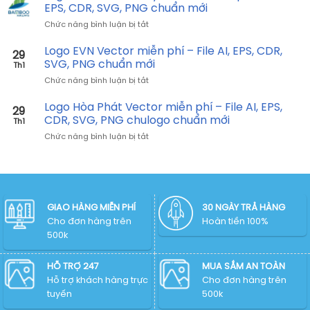
Vector
AI,
EPS, CDR, SVG, PNG chuẩn mới
chuẩn
miễn
EPS,
mới
ở
Chức năng bình luận bị tắt
phí
CDR,
Logo
–
SVG,
Bamboo
Logo EVN Vector miễn phí – File AI, EPS, CDR,
File
PNG
29
Airways
AI,
SVG, PNG chuẩn mới
chuẩn
Th1
Vector
EPS,
mới
ở
Chức năng bình luận bị tắt
miễn
CDR,
Logo
phí
SVG,
EVN
Logo Hòa Phát Vector miễn phí – File AI, EPS,
–
PNG
29
Vector
File
CDR, SVG, PNG chulogo chuẩn mới
chuẩn
Th1
miễn
AI,
mới
ở
Chức năng bình luận bị tắt
phí
EPS,
Logo
–
CDR,
Hòa
File
SVG,
Phát
AI,
PNG
Vector
EPS,
chuẩn
miễn
CDR,
mới
phí
GIAO HÀNG MIỄN PHÍ
30 NGÀY TRẢ HÀNG
SVG,
–
Cho đơn hàng trên
PNG
Hoàn tiền 100%
File
chuẩn
500k
AI,
mới
EPS,
CDR,
HỖ TRỢ 247
MUA SẮM AN TOÀN
SVG,
Hỗ trợ khách hàng trực
Cho đơn hàng trên
PNG
tuyến
500k
chulogo