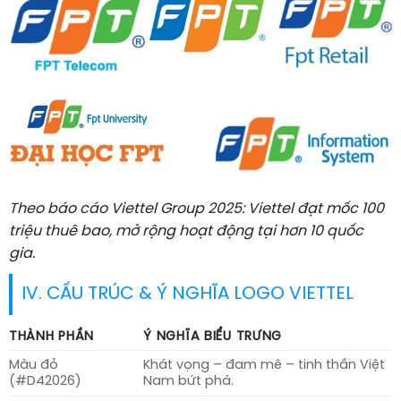
Theo báo cáo Viettel Group 2025: Viettel đạt mốc 100
triệu thuê bao, mở rộng hoạt động tại hơn 10 quốc
gia.
IV. CẤU TRÚC & Ý NGHĨA LOGO VIETTEL
THÀNH PHẦN
Ý NGHĨA BIỂU TRƯNG
Màu đỏ
Khát vọng – đam mê – tinh thần Việt
(#D42026)
Nam bứt phá.