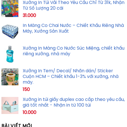
Xưởng In Túi Vải Theo Yêu Cầu Chỉ Từ 31k, Nhận
Từ Số Lượng 20 cái
31.000
In Màng Co Chai Nước – Chiết Khấu Riêng Nhà
Máy, Xưởng Sản Xuất
Xưởng In Màng Co Nước Súc Miệng, chiết khấu
riêng xưởng, nhà máy
Xưởng In Tem/ Decal/ Nhãn dán/ Sticker
Cuộn HCM – Chiết khấu 1-3% với xưởng, nhà
máy.
150
Xưởng in túi giấy duplex cao cấp theo yêu cầu,
giá tốt nhất - Nhận in từ 100 túi
10.000
BÀI VIẾT MỚI