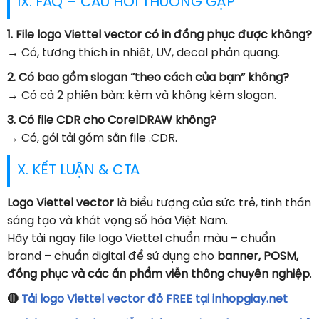
IX. FAQ – CÂU HỎI THƯỜNG GẶP
1. File logo Viettel vector có in đồng phục được không?
→ Có, tương thích in nhiệt, UV, decal phản quang.
2. Có bao gồm slogan “theo cách của bạn” không?
→ Có cả 2 phiên bản: kèm và không kèm slogan.
3. Có file CDR cho CorelDRAW không?
→ Có, gói tải gồm sẵn file .CDR.
X. KẾT LUẬN & CTA
Logo Viettel vector
là biểu tượng của sức trẻ, tinh thần
sáng tạo và khát vọng số hóa Việt Nam.
Hãy tải ngay file logo Viettel chuẩn màu – chuẩn
brand – chuẩn digital để sử dụng cho
banner, POSM,
đồng phục và các ấn phẩm viễn thông chuyên nghiệp
.
🔴
Tải logo Viettel vector đỏ FREE tại inhopgiay.net