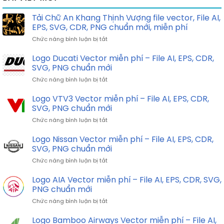
Tải Chữ An Khang Thịnh Vượng file vector, File AI,
EPS, SVG, CDR, PNG chuẩn mới, miễn phí
ở
Chức năng bình luận bị tắt
Tải
Chữ
Logo Ducati Vector miễn phí – File AI, EPS, CDR,
An
SVG, PNG chuẩn mới
Khang
ở
Chức năng bình luận bị tắt
Thịnh
Logo
Vượng
Ducati
Logo VTV3 Vector miễn phí – File AI, EPS, CDR,
file
Vector
vector,
SVG, PNG chuẩn mới
miễn
File
ở
Chức năng bình luận bị tắt
phí
AI,
Logo
–
EPS,
VTV3
Logo Nissan Vector miễn phí – File AI, EPS, CDR,
File
SVG,
Vector
AI,
SVG, PNG chuẩn mới
CDR,
miễn
EPS,
PNG
ở
Chức năng bình luận bị tắt
phí
CDR,
chuẩn
Logo
–
SVG,
mới,
Nissan
Logo AIA Vector miễn phí – File AI, EPS, CDR, SVG,
File
PNG
miễn
Vector
AI,
PNG chuẩn mới
chuẩn
phí
miễn
EPS,
mới
ở
Chức năng bình luận bị tắt
phí
CDR,
Logo
–
SVG,
AIA
Logo Bamboo Airways Vector miễn phí – File AI,
File
PNG