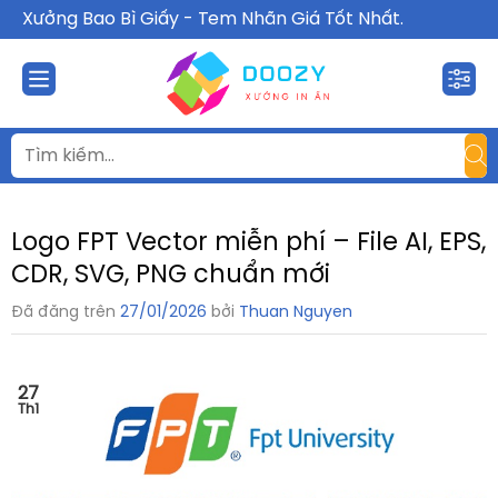
Chuyển
Xưởng Bao Bì Giấy - Tem Nhãn Giá Tốt Nhất.
đến
nội
dung
Logo FPT Vector miễn phí – File AI, EPS,
CDR, SVG, PNG chuẩn mới
Đã đăng trên
27/01/2026
bởi
Thuan Nguyen
27
Th1