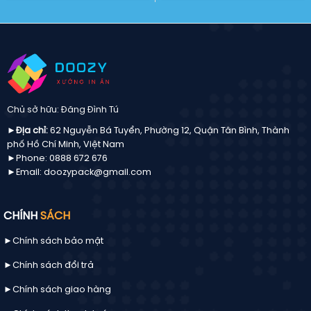
chuẩn
mới
Chủ sở hữu: Đăng Đình Tú
►Địa chỉ:
62 Nguyễn Bá Tuyển, Phường 12, Quận Tân Bình, Thành
phố Hồ Chí Minh, Việt Nam
►Phone: 0888 672 676
►Email: doozypack@gmail.com
CHÍNH
SÁCH
►Chính sách bảo mật
►Chính sách đổi trả
►Chính sách giao hàng