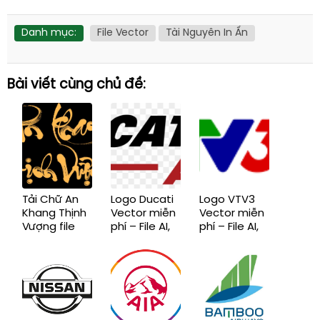
Danh mục:
File Vector
Tài Nguyên In Ấn
Bài viết cùng chủ đề:
Tải Chữ An
Logo Ducati
Logo VTV3
Khang Thịnh
Vector miễn
Vector miễn
Vượng file
phí – File AI,
phí – File AI,
vector, File
EPS, CDR,
EPS, CDR,
AI, EPS, SVG,
SVG, PNG
SVG, PNG
CDR, PNG
chuẩn mới
chuẩn mới
chuẩn mới,
miễn phí