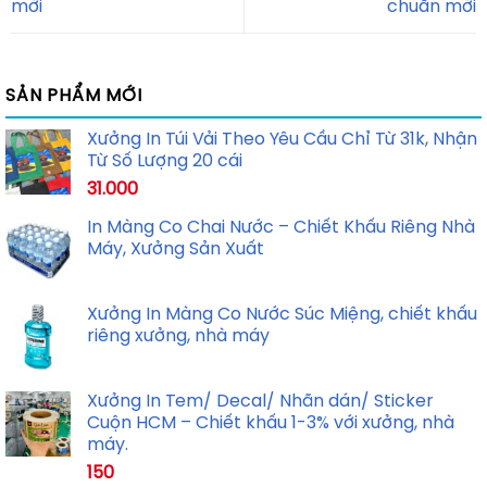
mới
chuẩn mới
SẢN PHẨM MỚI
Xưởng In Túi Vải Theo Yêu Cầu Chỉ Từ 31k, Nhận
Từ Số Lượng 20 cái
31.000
In Màng Co Chai Nước – Chiết Khấu Riêng Nhà
Máy, Xưởng Sản Xuất
Xưởng In Màng Co Nước Súc Miệng, chiết khấu
riêng xưởng, nhà máy
Xưởng In Tem/ Decal/ Nhãn dán/ Sticker
Cuộn HCM – Chiết khấu 1-3% với xưởng, nhà
máy.
150