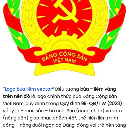
“Logo búa liềm vector”
Biểu tượng
búa – liềm vàng
trên nền đỏ
là logo chính thức của Đảng Cộng sản
Việt Nam, quy định trong
Quy định 99-QĐ/TW (2023)
về tỷ lệ – màu sắc – bố cục. Búa (công nhân) và liềm
(nông dân) giao nhau chếch 45°, thể hiện liên minh
công – nông dưới ngọn cờ Đảng, đóng vai trò nền tảng