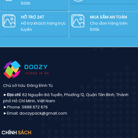
File
PNG
500k
AI,
chulogo
EPS,
chuẩn
CDR,
HỖ TRỢ 247
MUA SẮM AN TOÀN
mới
SVG,
Hỗ trợ khách hàng trực
Cho đơn hàng trên
PNG
tuyến
500k
chuẩn
mới
Chủ sở hữu: Đăng Đình Tú
►Địa chỉ:
62 Nguyễn Bá Tuyển, Phường 12, Quận Tân Bình, Thành
phố Hồ Chí Minh, Việt Nam
►Phone: 0888 672 676
►Email: doozypack@gmail.com
CHÍNH
SÁCH