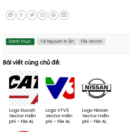
Danh mục:
Tài Nguyên In Ấn
File Vector
Bài viết cùng chủ đề:
Logo Ducati
Logo VTV3
Logo Nissan
Vector miễn
Vector miễn
Vector miễn
phí – File AI,
phí – File AI,
phí – File AI,
EPS, CDR,
EPS, CDR,
EPS, CDR,