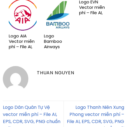
SVG, PNG
SVG, PNG
SVG, PNG
Logo EVN
chuẩn mới
chuẩn mới
chuẩn mới
Vector miễn
phí – File AI,
EPS, CDR,
SVG, PNG
chuẩn mới
Logo AIA
Logo
Vector miễn
Bamboo
phí – File AI,
Airways
EPS, CDR,
Vector miễn
SVG, PNG
phí – File AI,
chuẩn mới
EPS, CDR,
SVG, PNG
THUAN NGUYEN
chuẩn mới
Logo Dân Quân Tự Vệ
Logo Thanh Niên Xung
vector miễn phí – File AI,
Phong vector miễn phí –
EPS, CDR, SVG, PNG chuẩn
File AI, EPS, CDR, SVG, PNG