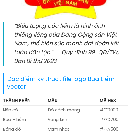
“Biểu tượng búa liềm là hình ảnh
thiêng liêng của Đảng Cộng sản Việt
Nam, thể hiện sức mạnh đại đoàn kết
toàn dân tộc.” — Quy định 99-QĐ/TW,
Ban Bí thư 2023
Đặc điểm kỹ thuật file logo Búa Liềm
vector
THÀNH PHẦN
MÀU
MÃ HEX
Nền cờ
Đỏ cách mạng
#FF0000
Búa – Liềm
Vàng kim
#FFD700
Bóng đổ
Cam nhạt
#FFA500