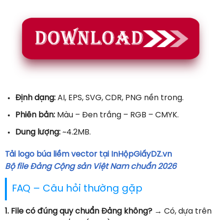
Định dạng:
AI, EPS, SVG, CDR, PNG nền trong.
Phiên bản:
Màu – Đen trắng – RGB – CMYK.
Dung lượng:
~4.2MB.
Tải logo búa liềm vector tại InHộpGiấyDZ.vn
Bộ file Đảng Cộng sản Việt Nam chuẩn 2026
FAQ – Câu hỏi thường gặp
1. File có đúng quy chuẩn Đảng không?
→ Có, dựa trên