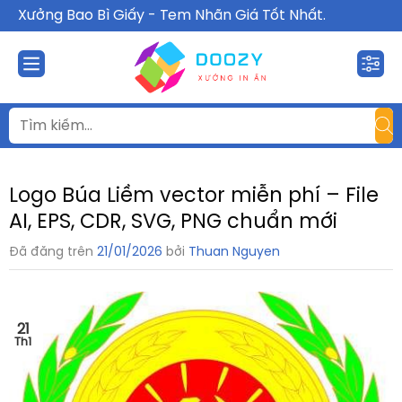
Chuyển
Xưởng Bao Bì Giấy - Tem Nhãn Giá Tốt Nhất.
đến
nội
dung
Logo Búa Liềm vector miễn phí – File
AI, EPS, CDR, SVG, PNG chuẩn mới
Đã đăng trên
21/01/2026
bởi
Thuan Nguyen
21
Th1