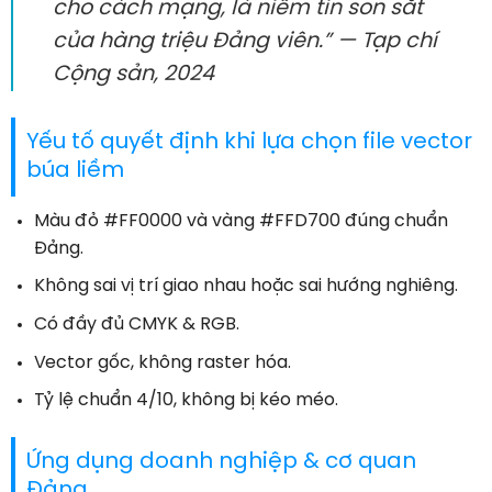
cho cách mạng, là niềm tin son sắt
của hàng triệu Đảng viên.” — Tạp chí
Cộng sản, 2024
Yếu tố quyết định khi lựa chọn file vector
búa liềm
Màu đỏ #FF0000 và vàng #FFD700 đúng chuẩn
Đảng.
Không sai vị trí giao nhau hoặc sai hướng nghiêng.
Có đầy đủ CMYK & RGB.
Vector gốc, không raster hóa.
Tỷ lệ chuẩn 4/10, không bị kéo méo.
Ứng dụng doanh nghiệp & cơ quan
Đảng