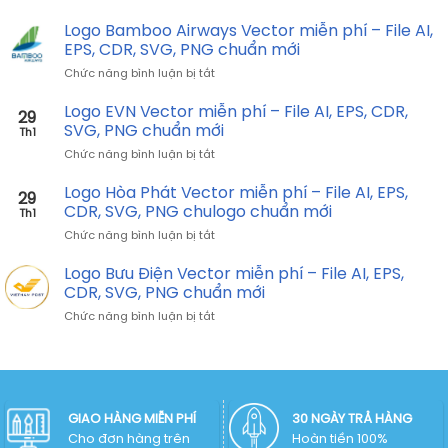
CDR,
Logo
–
SVG,
AIA
Logo Bamboo Airways Vector miễn phí – File AI,
File
PNG
Vector
AI,
EPS, CDR, SVG, PNG chuẩn mới
chuẩn
miễn
EPS,
mới
ở
Chức năng bình luận bị tắt
phí
CDR,
Logo
–
SVG,
Bamboo
Logo EVN Vector miễn phí – File AI, EPS, CDR,
File
PNG
29
Airways
AI,
SVG, PNG chuẩn mới
chuẩn
Th1
Vector
EPS,
mới
ở
Chức năng bình luận bị tắt
miễn
CDR,
Logo
phí
SVG,
EVN
Logo Hòa Phát Vector miễn phí – File AI, EPS,
–
PNG
29
Vector
File
CDR, SVG, PNG chulogo chuẩn mới
chuẩn
Th1
miễn
AI,
mới
ở
Chức năng bình luận bị tắt
phí
EPS,
Logo
–
CDR,
Hòa
Logo Bưu Điện Vector miễn phí – File AI, EPS,
File
SVG,
Phát
AI,
CDR, SVG, PNG chuẩn mới
PNG
Vector
EPS,
chuẩn
ở
Chức năng bình luận bị tắt
miễn
CDR,
mới
Logo
phí
SVG,
Bưu
–
PNG
Điện
File
chuẩn
Vector
AI,
mới
miễn
EPS,
phí
GIAO HÀNG MIỄN PHÍ
30 NGÀY TRẢ HÀNG
CDR,
–
Cho đơn hàng trên
SVG,
Hoàn tiền 100%