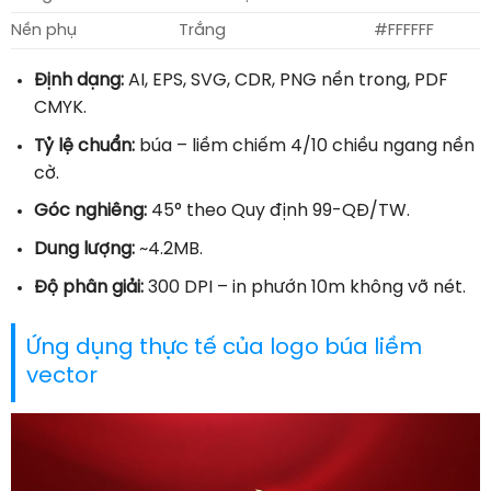
Nền phụ
Trắng
#FFFFFF
Định dạng:
AI, EPS, SVG, CDR, PNG nền trong, PDF
CMYK.
Tỷ lệ chuẩn:
búa – liềm chiếm 4/10 chiều ngang nền
cờ.
Góc nghiêng:
45° theo Quy định 99-QĐ/TW.
Dung lượng:
~4.2MB.
Độ phân giải:
300 DPI – in phướn 10m không vỡ nét.
Ứng dụng thực tế của logo búa liềm
vector