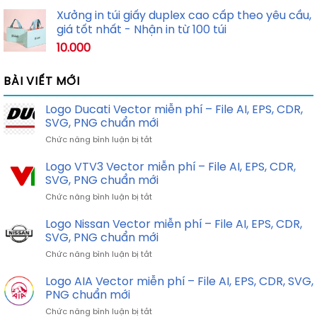
Xưởng in túi giấy duplex cao cấp theo yêu cầu,
giá tốt nhất - Nhận in từ 100 túi
10.000
BÀI VIẾT MỚI
Logo Ducati Vector miễn phí – File AI, EPS, CDR,
SVG, PNG chuẩn mới
ở
Chức năng bình luận bị tắt
Logo
Ducati
Logo VTV3 Vector miễn phí – File AI, EPS, CDR,
Vector
SVG, PNG chuẩn mới
miễn
ở
Chức năng bình luận bị tắt
phí
Logo
–
VTV3
Logo Nissan Vector miễn phí – File AI, EPS, CDR,
File
Vector
AI,
SVG, PNG chuẩn mới
miễn
EPS,
ở
Chức năng bình luận bị tắt
phí
CDR,
Logo
–
SVG,
Nissan
Logo AIA Vector miễn phí – File AI, EPS, CDR, SVG,
File
PNG
Vector
AI,
PNG chuẩn mới
chuẩn
miễn
EPS,
mới
ở
Chức năng bình luận bị tắt
phí