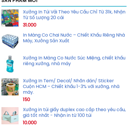
SẢN PHẨM MỚI
Xưởng In Túi Vải Theo Yêu Cầu Chỉ Từ 31k, Nhận
Từ Số Lượng 20 cái
31.000
In Màng Co Chai Nước – Chiết Khấu Riêng Nhà
Máy, Xưởng Sản Xuất
Xưởng In Màng Co Nước Súc Miệng, chiết khấu
riêng xưởng, nhà máy
Xưởng In Tem/ Decal/ Nhãn dán/ Sticker
Cuộn HCM – Chiết khấu 1-3% với xưởng, nhà
máy.
150
Xưởng in túi giấy duplex cao cấp theo yêu cầu,
giá tốt nhất - Nhận in từ 100 túi
10.000