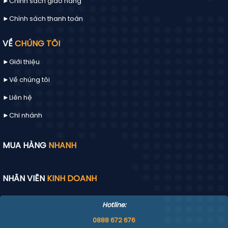
►Chính sách giao hàng
►Chính sách thanh toán
VỀ
CHÚNG TÔI
►Giới thiệu
►Về chúng tôi
►
Liên hệ
►Chi nhánh
MUA HÀNG
NHANH
NHÂN VIÊN
KINH DOANH
Hotline:
0888 672 676