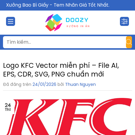
Chuyển
Xưởng Bao Bì Giấy - Tem Nhãn Giá Tốt Nhất.
đến
nội
dung
Logo KFC Vector miễn phí – File AI,
EPS, CDR, SVG, PNG chuẩn mới
Đã đăng trên
24/01/2026
bởi
Thuan Nguyen
24
Th1