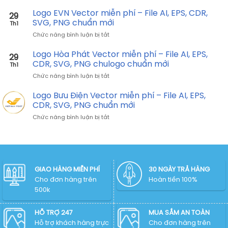
Logo
–
SVG,
Bamboo
Logo EVN Vector miễn phí – File AI, EPS, CDR,
File
PNG
29
Airways
AI,
SVG, PNG chuẩn mới
chuẩn
Th1
Vector
EPS,
mới
ở
Chức năng bình luận bị tắt
miễn
CDR,
Logo
phí
SVG,
EVN
Logo Hòa Phát Vector miễn phí – File AI, EPS,
–
PNG
29
Vector
File
CDR, SVG, PNG chulogo chuẩn mới
chuẩn
Th1
miễn
AI,
mới
ở
Chức năng bình luận bị tắt
phí
EPS,
Logo
–
CDR,
Hòa
Logo Bưu Điện Vector miễn phí – File AI, EPS,
File
SVG,
Phát
AI,
CDR, SVG, PNG chuẩn mới
PNG
Vector
EPS,
chuẩn
ở
Chức năng bình luận bị tắt
miễn
CDR,
mới
Logo
phí
SVG,
Bưu
–
PNG
Điện
File
chuẩn
Vector
AI,
mới
miễn
EPS,
phí
GIAO HÀNG MIỄN PHÍ
30 NGÀY TRẢ HÀNG
CDR,
–
Cho đơn hàng trên
SVG,
Hoàn tiền 100%
File
PNG
500k
AI,
chulogo
EPS,
chuẩn
CDR,
HỖ TRỢ 247
MUA SẮM AN TOÀN
mới
SVG,
Hỗ trợ khách hàng trực
Cho đơn hàng trên