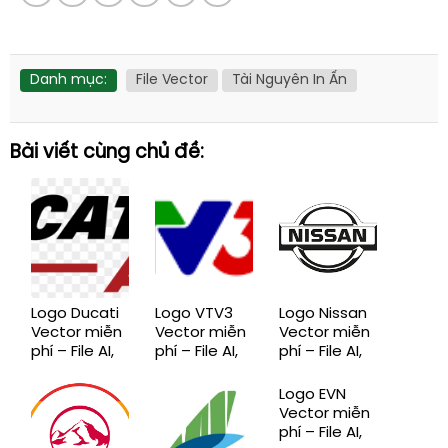
Danh mục:
File Vector
Tài Nguyên In Ấn
Bài viết cùng chủ đề:
Logo Ducati
Logo VTV3
Logo Nissan
Vector miễn
Vector miễn
Vector miễn
phí – File AI,
phí – File AI,
phí – File AI,
EPS, CDR,
EPS, CDR,
EPS, CDR,
SVG, PNG
SVG, PNG
SVG, PNG
Logo EVN
chuẩn mới
chuẩn mới
chuẩn mới
Vector miễn
phí – File AI,