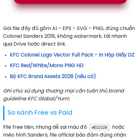
Gói file đầy đủ gồm AI – EPS – SVG – PNG, đúng chuẩn
Colonel Sanders 2018, không watermark, tải nhanh
qua Drive hoặc direct link.
KFC Colonel Logo Vector Full Pack – In Hộp Giấy DZ
KFC Red/White/Mono PNG HD
Bộ KFC Brand Assets 2026 (nếu có)
Ghi chú: sử dụng thương mại cần tuân thủ brand
guideline KFC Global/Yum!.
So sánh Free vs Paid
File free tiện, nhưng dễ sai màu đỏ
hoặc
#D2232A
méo hình Sanders; file official bảo đảm đúng nhận