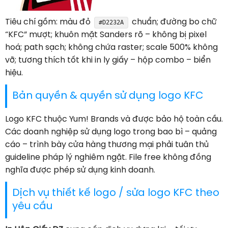
Tiêu chí gồm: màu đỏ
chuẩn; đường bo chữ
#D2232A
“KFC” mượt; khuôn mặt Sanders rõ – không bị pixel
hoá; path sạch; không chứa raster; scale 500% không
vỡ; tương thích tốt khi in ly giấy – hộp combo – biển
hiệu.
Bản quyền & quyền sử dụng logo KFC
Logo KFC thuộc Yum! Brands và được bảo hộ toàn cầu.
Các doanh nghiệp sử dụng logo trong bao bì – quảng
cáo – trình bày cửa hàng thương mại phải tuân thủ
guideline pháp lý nghiêm ngặt. File free không đồng
nghĩa được phép sử dụng kinh doanh.
Dịch vụ thiết kế logo / sửa logo KFC theo
yêu cầu