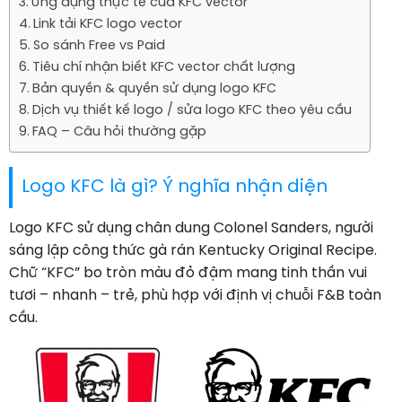
Ứng dụng thực tế của KFC vector
Link tải KFC logo vector
So sánh Free vs Paid
Tiêu chí nhận biết KFC vector chất lượng
Bản quyền & quyền sử dụng logo KFC
Dịch vụ thiết kế logo / sửa logo KFC theo yêu cầu
FAQ – Câu hỏi thường gặp
Logo KFC là gì? Ý nghĩa nhận diện
Logo KFC sử dụng chân dung Colonel Sanders, người
sáng lập công thức gà rán Kentucky Original Recipe.
Chữ “KFC” bo tròn màu đỏ đậm mang tinh thần vui
tươi – nhanh – trẻ, phù hợp với định vị chuỗi F&B toàn
cầu.