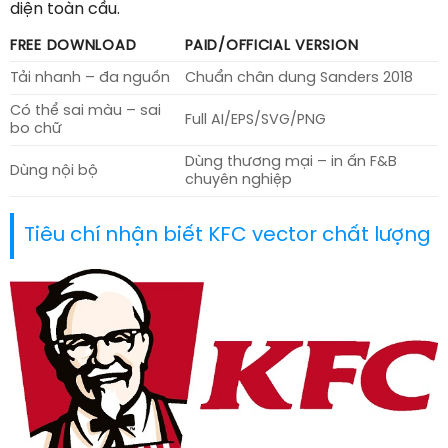
diện toàn cầu.
FREE DOWNLOAD
PAID/OFFICIAL VERSION
Tải nhanh – đa nguồn
Chuẩn chân dung Sanders 2018
Có thể sai màu – sai
Full AI/EPS/SVG/PNG
bo chữ
Dùng thương mại – in ấn F&B
Dùng nội bộ
chuyên nghiệp
Tiêu chí nhận biết KFC vector chất lượng