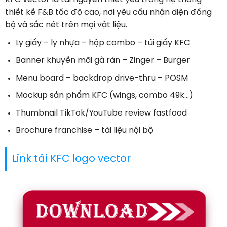
thiết kế F&B tốc độ cao, nơi yêu cầu nhận diện đồng
bộ và sắc nét trên mọi vật liệu.
Ly giấy – ly nhựa – hộp combo – túi giấy KFC
Banner khuyến mãi gà rán – Zinger – Burger
Menu board – backdrop drive-thru – POSM
Mockup sản phẩm KFC (wings, combo 49k…)
Thumbnail TikTok/YouTube review fastfood
Brochure franchise – tài liệu nội bộ
Link tải KFC logo vector