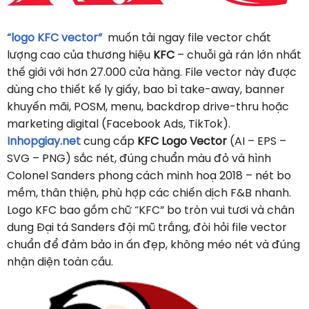
“logo KFC vector”
muốn tải ngay file vector chất
lượng cao của thương hiệu
KFC
– chuỗi gà rán lớn nhất
thế giới với hơn 27.000 cửa hàng. File vector này được
dùng cho thiết kế ly giấy, bao bì take-away, banner
khuyến mãi, POSM, menu, backdrop drive-thru hoặc
marketing digital (Facebook Ads, TikTok).
Inhopgiay.net
cung cấp
KFC Logo Vector
(AI – EPS –
SVG – PNG) sắc nét, đúng chuẩn màu đỏ và hình
Colonel Sanders phong cách minh hoạ 2018 – nét bo
mềm, thân thiện, phù hợp các chiến dịch F&B nhanh.
Logo KFC bao gồm chữ “KFC” bo tròn vui tươi và chân
dung Đại tá Sanders đội mũ trắng, đòi hỏi file vector
chuẩn để đảm bảo in ấn đẹp, không méo nét và đúng
nhận diện toàn cầu.