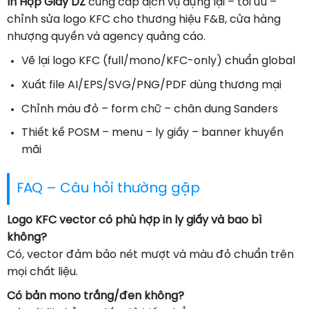
In Hộp Giấy DZ
cung cấp dịch vụ dựng lại – tối ưu –
chỉnh sửa logo KFC cho thương hiệu F&B, cửa hàng
nhượng quyền và agency quảng cáo.
Vẽ lại logo KFC (full/mono/KFC-only) chuẩn global
Xuất file AI/EPS/SVG/PNG/PDF dùng thương mại
Chỉnh màu đỏ – form chữ – chân dung Sanders
Thiết kế POSM – menu – ly giấy – banner khuyến
mãi
FAQ – Câu hỏi thường gặp
Logo KFC vector có phù hợp in ly giấy và bao bì
không?
Có, vector đảm bảo nét mượt và màu đỏ chuẩn trên
mọi chất liệu.
Có bản mono trắng/đen không?