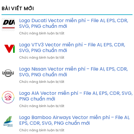
BÀI VIẾT MỚI
Logo Ducati Vector miễn phí – File AI, EPS, CDR,
SVG, PNG chuẩn mới
ở
Chức năng bình luận bị tắt
Logo
Ducati
Logo VTV3 Vector miễn phí – File AI, EPS, CDR,
Vector
SVG, PNG chuẩn mới
miễn
ở
Chức năng bình luận bị tắt
phí
Logo
–
VTV3
Logo Nissan Vector miễn phí – File AI, EPS, CDR,
File
Vector
AI,
SVG, PNG chuẩn mới
miễn
EPS,
ở
Chức năng bình luận bị tắt
phí
CDR,
Logo
–
SVG,
Nissan
Logo AIA Vector miễn phí – File AI, EPS, CDR, SVG,
File
PNG
Vector
AI,
PNG chuẩn mới
chuẩn
miễn
EPS,
mới
ở
Chức năng bình luận bị tắt
phí
CDR,
Logo
–
SVG,
AIA
Logo Bamboo Airways Vector miễn phí – File AI,
File
PNG
Vector
AI,
EPS, CDR, SVG, PNG chuẩn mới
chuẩn
miễn
EPS,
mới
ở
Chức năng bình luận bị tắt
phí
CDR,