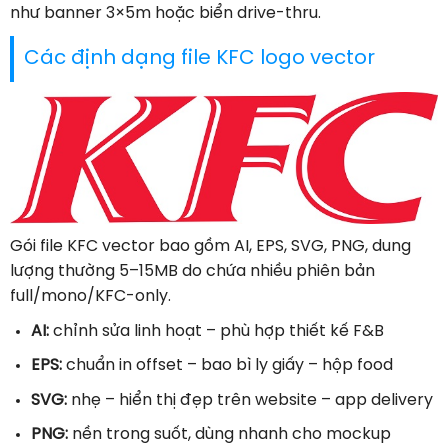
như banner 3×5m hoặc biển drive-thru.
Các định dạng file KFC logo vector
Gói file KFC vector bao gồm AI, EPS, SVG, PNG, dung
lượng thường 5–15MB do chứa nhiều phiên bản
full/mono/KFC-only.
AI:
chỉnh sửa linh hoạt – phù hợp thiết kế F&B
EPS:
chuẩn in offset – bao bì ly giấy – hộp food
SVG:
nhẹ – hiển thị đẹp trên website – app delivery
PNG:
nền trong suốt, dùng nhanh cho mockup