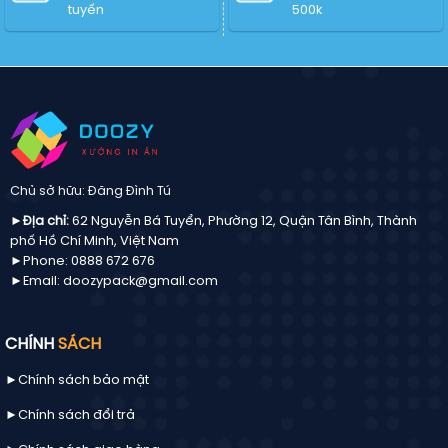
PNG
tuyến
500k
chuẩn
mới
Chủ sở hữu: Đăng Đình Tú
►Địa chỉ:
62 Nguyễn Bá Tuyển, Phường 12, Quận Tân Bình, Thành
phố Hồ Chí Minh, Việt Nam
►Phone: 0888 672 676
►Email: doozypack@gmail.com
CHÍNH
SÁCH
►Chính sách bảo mật
►Chính sách đổi trả