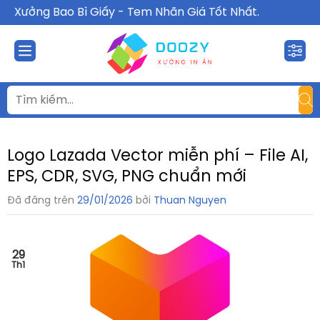
Chuyển
Xưởng Bao Bì Giấy - Tem Nhãn Giá Tốt Nhất.
đến
nội
dung
Logo Lazada Vector miễn phí – File AI,
EPS, CDR, SVG, PNG chuẩn mới
Đã đăng trên
29/01/2026
bởi
Thuan Nguyen
29
Th1