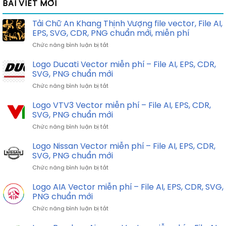
BÀI VIẾT MỚI
Tải Chữ An Khang Thịnh Vượng file vector, File AI,
EPS, SVG, CDR, PNG chuẩn mới, miễn phí
ở
Chức năng bình luận bị tắt
Tải
Chữ
Logo Ducati Vector miễn phí – File AI, EPS, CDR,
An
SVG, PNG chuẩn mới
Khang
ở
Chức năng bình luận bị tắt
Thịnh
Logo
Vượng
Ducati
Logo VTV3 Vector miễn phí – File AI, EPS, CDR,
file
Vector
vector,
SVG, PNG chuẩn mới
miễn
File
ở
Chức năng bình luận bị tắt
phí
AI,
Logo
–
EPS,
VTV3
Logo Nissan Vector miễn phí – File AI, EPS, CDR,
File
SVG,
Vector
AI,
SVG, PNG chuẩn mới
CDR,
miễn
EPS,
PNG
ở
Chức năng bình luận bị tắt
phí
CDR,
chuẩn
Logo
–
SVG,
mới,
Nissan
Logo AIA Vector miễn phí – File AI, EPS, CDR, SVG,
File
PNG
miễn
Vector
AI,
PNG chuẩn mới
chuẩn
phí
miễn
EPS,
mới
ở
Chức năng bình luận bị tắt
phí
CDR,
Logo
–
SVG,
AIA