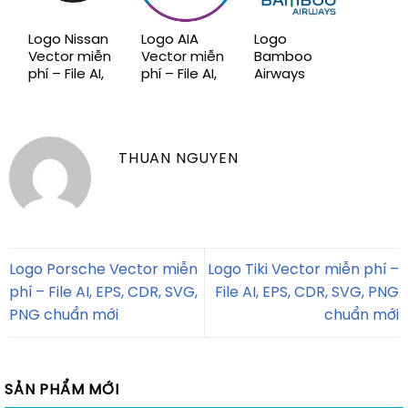
Logo Nissan
Logo AIA
Logo
Vector miễn
Vector miễn
Bamboo
phí – File AI,
phí – File AI,
Airways
EPS, CDR,
EPS, CDR,
Vector miễn
SVG, PNG
SVG, PNG
phí – File AI,
chuẩn mới
chuẩn mới
EPS, CDR,
SVG, PNG
THUAN NGUYEN
chuẩn mới
Logo Porsche Vector miễn
Logo Tiki Vector miễn phí –
phí – File AI, EPS, CDR, SVG,
File AI, EPS, CDR, SVG, PNG
PNG chuẩn mới
chuẩn mới
SẢN PHẨM MỚI