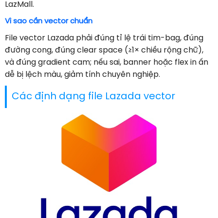
LazMall.
Vì sao cần vector chuẩn
File vector Lazada phải đúng tỉ lệ trái tim-bag, đúng
đường cong, đúng clear space (≥1× chiều rộng chữ),
và đúng gradient cam; nếu sai, banner hoặc flex in ấn
dễ bị lệch màu, giảm tính chuyên nghiệp.
Các định dạng file Lazada vector