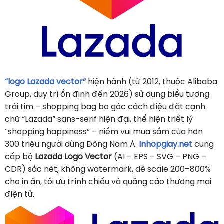
“logo Lazada vector”
hiện hành (từ 2012, thuộc Alibaba
Group, duy trì ổn định đến 2026) sử dụng biểu tượng
trái tim – shopping bag bo góc cách điệu đặt cạnh
chữ “Lazada” sans-serif hiện đại, thể hiện triết lý
“shopping happiness” – niềm vui mua sắm của hơn
300 triệu người dùng Đông Nam Á.
Inhopgiay.net
cung
cấp bộ
Lazada Logo Vector
(AI – EPS – SVG – PNG –
CDR) sắc nét, không watermark, dễ scale 200–800%
cho in ấn, tối ưu trình chiếu và quảng cáo thương mại
điện tử.