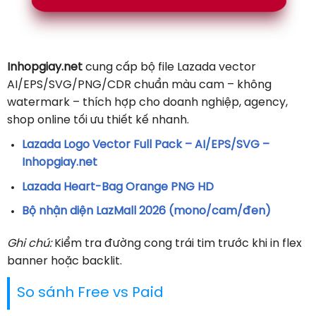
Inhopgiay.net
cung cấp bộ file Lazada vector
AI/EPS/SVG/PNG/CDR chuẩn màu cam – không
watermark – thích hợp cho doanh nghiệp, agency,
shop online tối ưu thiết kế nhanh.
Lazada Logo Vector Full Pack – AI/EPS/SVG –
Inhopgiay.net
Lazada Heart-Bag Orange PNG HD
Bộ nhận diện LazMall 2026 (mono/cam/đen)
Ghi chú:
Kiểm tra đường cong trái tim trước khi in flex
banner hoặc backlit.
So sánh Free vs Paid