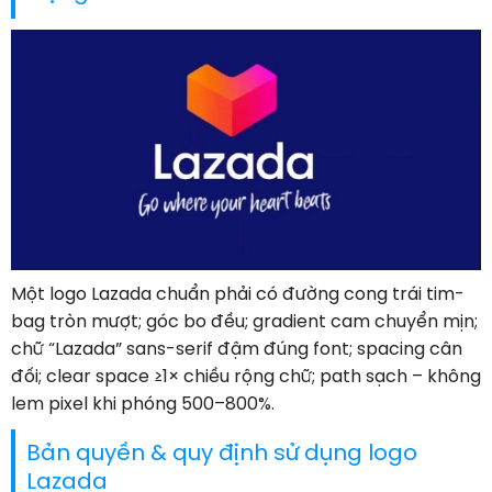
Một logo Lazada chuẩn phải có đường cong trái tim-
bag tròn mượt; góc bo đều; gradient cam chuyển mịn;
chữ “Lazada” sans-serif đậm đúng font; spacing cân
đối; clear space ≥1× chiều rộng chữ; path sạch – không
lem pixel khi phóng 500–800%.
Bản quyền & quy định sử dụng logo
Lazada