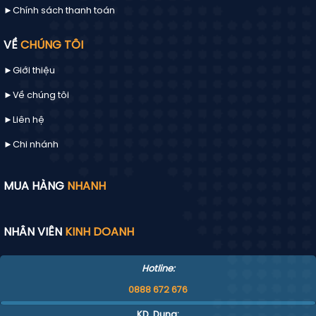
►Chính sách thanh toán
VỀ
CHÚNG TÔI
►Giới thiệu
►Về chúng tôi
►
Liên hệ
►Chi nhánh
MUA HÀNG
NHANH
NHÂN VIÊN
KINH DOANH
Hotline:
0888 672 676
KD. Dung: