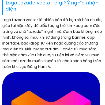
Logo Lazada vector là gì? Ý nghĩa nhận
diện
Logo Lazada vector là phiên bản đồ họa số hóa chuẩn,
giúp tái hiện đầy đủ biểu tượng trái tim-bag cam đặc
trưng và chữ “Lazada” mạnh mẽ, đảm bảo không méo
hình, không sai màu khi sử dụng trong banner, app
interface, backdrop sự kiện hoặc quảng cáo thương
mại điện tử. Biểu tượng trái tim – chiếc túi mua sắm
thể hiện cảm xúc tích cực, sự tiện lợi và niềm vui mua
sắm mà Lazada muốn truyền tải cho khách hàng trên
toàn khu vực Đông Nam Á.