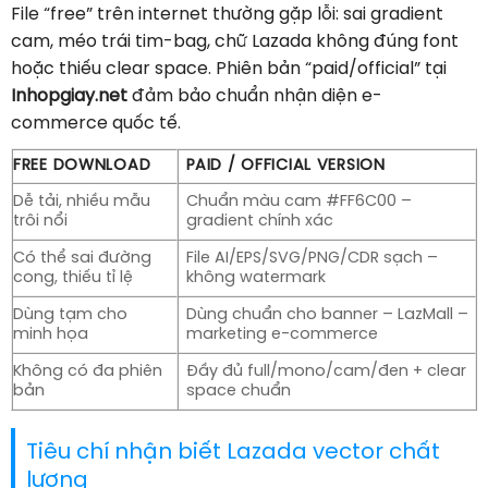
File “free” trên internet thường gặp lỗi: sai gradient
cam, méo trái tim-bag, chữ Lazada không đúng font
hoặc thiếu clear space. Phiên bản “paid/official” tại
Inhopgiay.net
đảm bảo chuẩn nhận diện e-
commerce quốc tế.
FREE DOWNLOAD
PAID / OFFICIAL VERSION
Dễ tải, nhiều mẫu
Chuẩn màu cam #FF6C00 –
trôi nổi
gradient chính xác
Có thể sai đường
File AI/EPS/SVG/PNG/CDR sạch –
cong, thiếu tỉ lệ
không watermark
Dùng tạm cho
Dùng chuẩn cho banner – LazMall –
minh họa
marketing e-commerce
Không có đa phiên
Đầy đủ full/mono/cam/đen + clear
bản
space chuẩn
Tiêu chí nhận biết Lazada vector chất
lượng