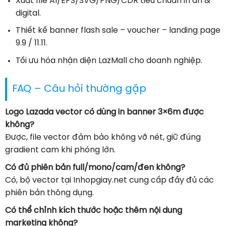
Xuất file AI/EPS/SVG/PNG/CDR tiêu chuẩn in ấn &
digital.
Thiết kế banner flash sale – voucher – landing page
9.9 / 11.11.
Tối ưu hóa nhận diện LazMall cho doanh nghiệp.
FAQ – Câu hỏi thường gặp
Logo Lazada vector có dùng in banner 3×6m được
không?
Được, file vector đảm bảo không vỡ nét, giữ đúng
gradient cam khi phóng lớn.
Có đủ phiên bản full/mono/cam/đen không?
Có, bộ vector tại Inhopgiay.net cung cấp đầy đủ các
phiên bản thông dụng.
Có thể chỉnh kích thước hoặc thêm nội dung
marketing không?