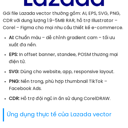
Gói file Lazada vector thường gồm: AI, EPS, SVG, PNG,
CDR với dung lượng 1.9–5MB RAR, hỗ trợ Illustrator –
Corel – Figma cho mọi nhu cầu thiết kế e-commerce.
AI:
Chuẩn màu – dễ chỉnh gradient cam – tối ưu
xuất đa nền.
EPS:
In offset banner, standee, POSM thương mại
điện tử.
SVG:
Dùng cho website, app, responsive layout.
PNG:
Nền trong, phù hợp thumbnail TikTok –
Facebook Ads.
CDR:
Hỗ trợ đội ngũ in ấn sử dụng CorelDRAW.
Ứng dụng thực tế của Lazada vector