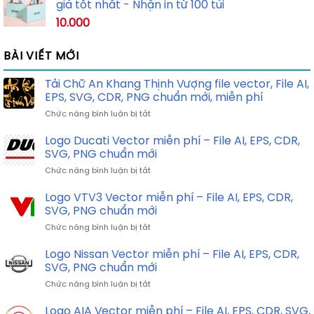
giá tốt nhất - Nhận in từ 100 túi
10.000
BÀI VIẾT MỚI
Tải Chữ An Khang Thịnh Vượng file vector, File AI,
EPS, SVG, CDR, PNG chuẩn mới, miễn phí
ở
Chức năng bình luận bị tắt
Tải
Chữ
Logo Ducati Vector miễn phí – File AI, EPS, CDR,
An
SVG, PNG chuẩn mới
Khang
ở
Chức năng bình luận bị tắt
Thịnh
Logo
Vượng
Ducati
Logo VTV3 Vector miễn phí – File AI, EPS, CDR,
file
Vector
vector,
SVG, PNG chuẩn mới
miễn
File
ở
Chức năng bình luận bị tắt
phí
AI,
Logo
–
EPS,
VTV3
Logo Nissan Vector miễn phí – File AI, EPS, CDR,
File
SVG,
Vector
AI,
SVG, PNG chuẩn mới
CDR,
miễn
EPS,
PNG
ở
Chức năng bình luận bị tắt
phí
CDR,
chuẩn
Logo
–
SVG,
mới,
Nissan
Logo AIA Vector miễn phí – File AI, EPS, CDR, SVG,
File
PNG