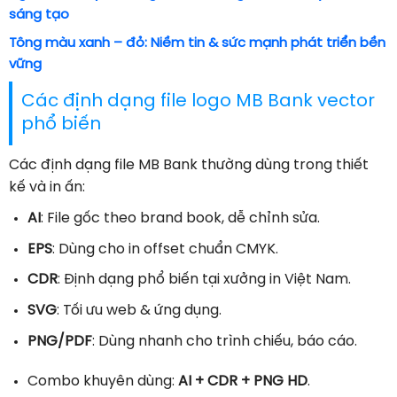
sáng tạo
Tông màu xanh – đỏ: Niềm tin & sức mạnh phát triển bền
vững
Các định dạng file logo MB Bank vector
phổ biến
Các định dạng file MB Bank thường dùng trong thiết
kế và in ấn:
AI
: File gốc theo brand book, dễ chỉnh sửa.
EPS
: Dùng cho in offset chuẩn CMYK.
CDR
: Định dạng phổ biến tại xưởng in Việt Nam.
SVG
: Tối ưu web & ứng dụng.
PNG/PDF
: Dùng nhanh cho trình chiếu, báo cáo.
Combo khuyên dùng:
AI + CDR + PNG HD
.