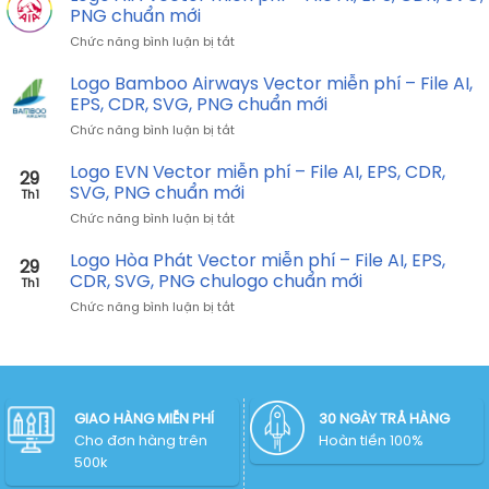
miễn
Vector
AI,
PNG chuẩn mới
chuẩn
phí
miễn
EPS,
mới
ở
Chức năng bình luận bị tắt
phí
CDR,
Logo
–
SVG,
AIA
Logo Bamboo Airways Vector miễn phí – File AI,
File
PNG
Vector
AI,
EPS, CDR, SVG, PNG chuẩn mới
chuẩn
miễn
EPS,
mới
ở
Chức năng bình luận bị tắt
phí
CDR,
Logo
–
SVG,
Bamboo
Logo EVN Vector miễn phí – File AI, EPS, CDR,
File
PNG
29
Airways
AI,
SVG, PNG chuẩn mới
chuẩn
Th1
Vector
EPS,
mới
ở
Chức năng bình luận bị tắt
miễn
CDR,
Logo
phí
SVG,
EVN
Logo Hòa Phát Vector miễn phí – File AI, EPS,
–
PNG
29
Vector
File
CDR, SVG, PNG chulogo chuẩn mới
chuẩn
Th1
miễn
AI,
mới
ở
Chức năng bình luận bị tắt
phí
EPS,
Logo
–
CDR,
Hòa
File
SVG,
Phát
AI,
PNG
Vector
EPS,
chuẩn
miễn
CDR,
mới
phí
GIAO HÀNG MIỄN PHÍ
30 NGÀY TRẢ HÀNG
SVG,
–
Cho đơn hàng trên
PNG
Hoàn tiền 100%
File
chuẩn
500k
AI,
mới