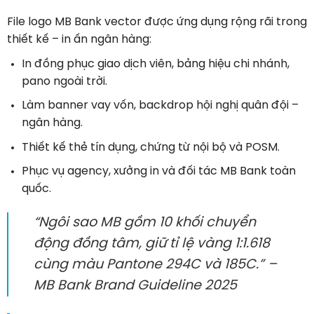
File logo MB Bank vector được ứng dụng rộng rãi trong
thiết kế – in ấn ngân hàng:
In đồng phục giao dịch viên, bảng hiệu chi nhánh,
pano ngoài trời.
Làm banner vay vốn, backdrop hội nghị quân đội –
ngân hàng.
Thiết kế thẻ tín dụng, chứng từ nội bộ và POSM.
Phục vụ agency, xưởng in và đối tác MB Bank toàn
quốc.
“Ngôi sao MB gồm 10 khối chuyển
động đồng tâm, giữ tỉ lệ vàng 1:1.618
cùng màu Pantone 294C và 185C.” –
MB Bank Brand Guideline 2025