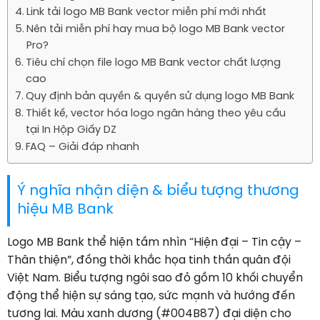
Link tải logo MB Bank vector miễn phí mới nhất
Nên tải miễn phí hay mua bộ logo MB Bank vector
Pro?
Tiêu chí chọn file logo MB Bank vector chất lượng
cao
Quy định bản quyền & quyền sử dụng logo MB Bank
Thiết kế, vector hóa logo ngân hàng theo yêu cầu
tại In Hộp Giấy DZ
FAQ – Giải đáp nhanh
Ý nghĩa nhận diện & biểu tượng thương
hiệu MB Bank
Logo MB Bank thể hiện tầm nhìn “Hiện đại – Tin cậy –
Thân thiện”, đồng thời khắc họa tinh thần quân đội
Việt Nam. Biểu tượng ngôi sao đỏ gồm 10 khối chuyển
động thể hiện sự sáng tạo, sức mạnh và hướng đến
tương lai. Màu xanh dương (#004B87) đại diện cho