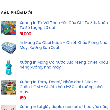
SẢN PHẨM MỚI
Xưởng In Túi Vải Theo Yêu Cầu Chỉ Từ 31k, Nhận
Từ Số Lượng 20 cái
31.000
In Màng Co Chai Nước – Chiết Khấu Riêng Nhà
Máy, Xưởng Sản Xuất
Xưởng In Màng Co Nước Súc Miệng, chiết khấu
riêng xưởng, nhà máy
Xưởng In Tem/ Decal/ Nhãn dán/ Sticker
Cuộn HCM – Chiết khấu 1-3% với xưởng, nhà
máy.
150
Xưởng in túi giấy duplex cao cấp theo yêu cầu,