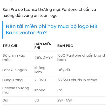
Bản Pro có license thương mại, Pantone chuẩn và
hướng dẫn vùng an toàn logo.
Nên tải miễn phí hay mua bộ logo MB
Bank vector Pro?
BẢN MIỄN
TIÊU CHÍ
BẢN PRO
PHÍ
Độ chính xác
100% Pantone chuẩn brand
95% CMYK
màu
book
Không
Font & slogan
Đầy đủ
kèm
Dung lượng
2–3MB
5.25MB chuẩn in offset
License thương
Không
Có
mại
Giá
0đ
29K–59K