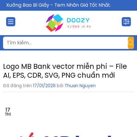
Chuyển
Xưởng Bao Bì Giấy - Tem Nhãn Giá Tốt Nhất.
đến
nội
dung
Logo MB Bank vector miễn phí – File
AI, EPS, CDR, SVG, PNG chuẩn mới
Đã đăng trên
17/01/2026
bởi
Thuan Nguyen
17
Th1