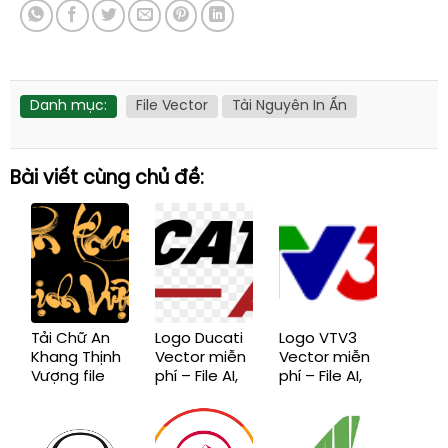
Danh mục:
File Vector
Tài Nguyên In Ấn
Bài viết cùng chủ đề:
Tải Chữ An
Logo Ducati
Logo VTV3
Khang Thịnh
Vector miễn
Vector miễn
Vượng file
phí – File AI,
phí – File AI,
vector, File
EPS, CDR,
EPS, CDR,
AI, EPS, SVG,
SVG, PNG
SVG, PNG
CDR, PNG
chuẩn mới
chuẩn mới