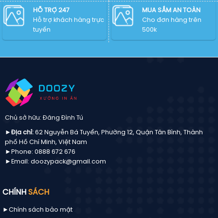
EPS,
CDR,
HỖ TRỢ 247
MUA SẮM AN TOÀN
SVG,
Hỗ trợ khách hàng trực
Cho đơn hàng trên
PNG
tuyến
500k
chulogo
chuẩn
mới
Chủ sở hữu: Đăng Đình Tú
►Địa chỉ:
62 Nguyễn Bá Tuyển, Phường 12, Quận Tân Bình, Thành
phố Hồ Chí Minh, Việt Nam
►Phone: 0888 672 676
►Email: doozypack@gmail.com
CHÍNH
SÁCH
►Chính sách bảo mật