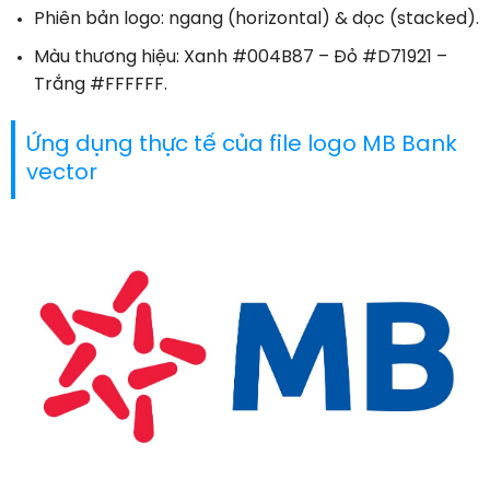
Phiên bản logo: ngang (horizontal) & dọc (stacked).
Màu thương hiệu: Xanh #004B87 – Đỏ #D71921 –
Trắng #FFFFFF.
Ứng dụng thực tế của file logo MB Bank
vector