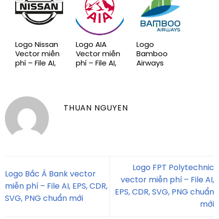
chuẩn mới,
miễn phí
Logo Nissan
Logo AIA
Logo
Vector miễn
Vector miễn
Bamboo
phí – File AI,
phí – File AI,
Airways
EPS, CDR,
EPS, CDR,
Vector miễn
SVG, PNG
SVG, PNG
phí – File AI,
chuẩn mới
chuẩn mới
EPS, CDR,
SVG, PNG
THUAN NGUYEN
chuẩn mới
Logo FPT Polytechnic
Logo Bắc Á Bank vector
vector miễn phí – File AI,
miễn phí – File AI, EPS, CDR,
EPS, CDR, SVG, PNG chuẩn
SVG, PNG chuẩn mới
mới