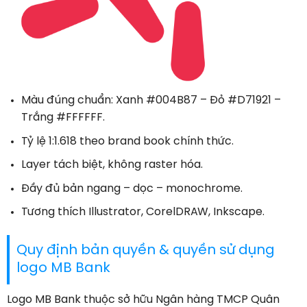
Màu đúng chuẩn: Xanh #004B87 – Đỏ #D71921 –
Trắng #FFFFFF.
Tỷ lệ 1:1.618 theo brand book chính thức.
Layer tách biệt, không raster hóa.
Đầy đủ bản ngang – dọc – monochrome.
Tương thích Illustrator, CorelDRAW, Inkscape.
Quy định bản quyền & quyền sử dụng
logo MB Bank
Logo MB Bank thuộc sở hữu Ngân hàng TMCP Quân