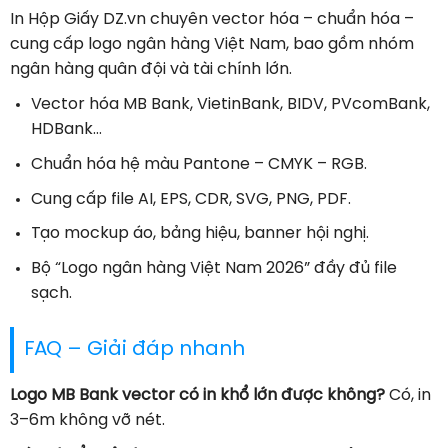
In Hộp Giấy DZ.vn chuyên vector hóa – chuẩn hóa –
cung cấp logo ngân hàng Việt Nam, bao gồm nhóm
ngân hàng quân đội và tài chính lớn.
Vector hóa MB Bank, VietinBank, BIDV, PVcomBank,
HDBank…
Chuẩn hóa hệ màu Pantone – CMYK – RGB.
Cung cấp file AI, EPS, CDR, SVG, PNG, PDF.
Tạo mockup áo, bảng hiệu, banner hội nghị.
Bộ “Logo ngân hàng Việt Nam 2026” đầy đủ file
sạch.
FAQ – Giải đáp nhanh
Logo MB Bank vector có in khổ lớn được không?
Có, in
3–6m không vỡ nét.