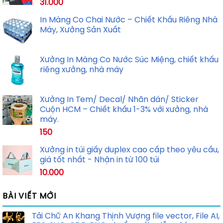
31.000
In Màng Co Chai Nước – Chiết Khấu Riêng Nhà
Máy, Xưởng Sản Xuất
Xưởng In Màng Co Nước Súc Miệng, chiết khấu
riêng xưởng, nhà máy
Xưởng In Tem/ Decal/ Nhãn dán/ Sticker
Cuộn HCM – Chiết khấu 1-3% với xưởng, nhà
máy.
150
Xưởng in túi giấy duplex cao cấp theo yêu cầu,
giá tốt nhất - Nhận in từ 100 túi
10.000
BÀI VIẾT MỚI
Tải Chữ An Khang Thịnh Vượng file vector, File AI,