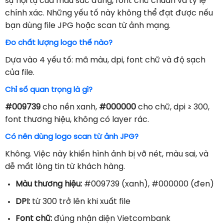
sự hội tụ của màu sắc đúng, font chữ chuẩn và tỷ lệ
chính xác. Những yếu tố này không thể đạt được nếu
bạn dùng file JPG hoặc scan từ ảnh mạng.
Đo chất lượng logo thế nào?
Dựa vào 4 yếu tố: mã màu, dpi, font chữ và độ sạch
của file.
Chỉ số quan trọng là gì?
#009739
cho nền xanh,
#000000
cho chữ, dpi ≥ 300,
font thương hiệu, không có layer rác.
Có nên dùng logo scan từ ảnh JPG?
Không. Việc này khiến hình ảnh bị vỡ nét, màu sai, và
dễ mất lòng tin từ khách hàng.
Màu thương hiệu:
#009739 (xanh), #000000 (đen)
DPI:
từ 300 trở lên khi xuất file
Font chữ:
đúng nhận diện Vietcombank