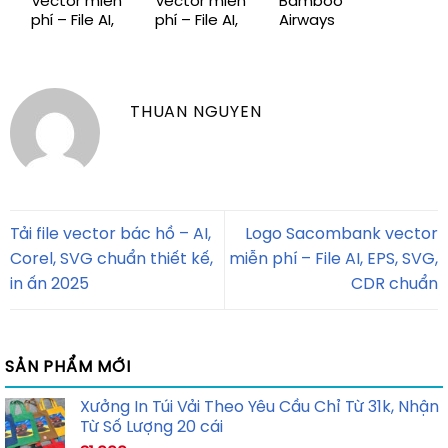
Vector miễn
Vector miễn
Bamboo
phí – File AI,
phí – File AI,
Airways
EPS, CDR,
EPS, CDR,
Vector miễn
SVG, PNG
SVG, PNG
phí – File AI,
chuẩn mới
chuẩn mới
EPS, CDR,
SVG, PNG
THUAN NGUYEN
chuẩn mới
Tải file vector bác hồ – AI,
Logo Sacombank vector
Corel, SVG chuẩn thiết kế,
miễn phí – File AI, EPS, SVG,
in ấn 2025
CDR chuẩn
SẢN PHẨM MỚI
Xưởng In Túi Vải Theo Yêu Cầu Chỉ Từ 31k, Nhận
Từ Số Lượng 20 cái