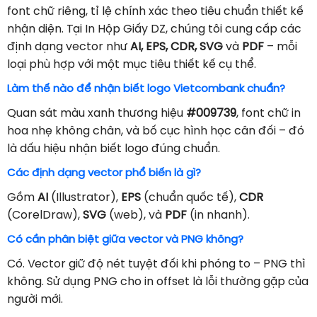
font chữ riêng, tỉ lệ chính xác theo tiêu chuẩn thiết kế
nhận diện. Tại In Hộp Giấy DZ, chúng tôi cung cấp các
định dạng vector như
AI, EPS, CDR, SVG
và
PDF
– mỗi
loại phù hợp với một mục tiêu thiết kế cụ thể.
Làm thế nào để nhận biết logo Vietcombank chuẩn?
Quan sát màu xanh thương hiệu
#009739
, font chữ in
hoa nhẹ không chân, và bố cục hình học cân đối – đó
là dấu hiệu nhận biết logo đúng chuẩn.
Các định dạng vector phổ biến là gì?
Gồm
AI
(Illustrator),
EPS
(chuẩn quốc tế),
CDR
(CorelDraw),
SVG
(web), và
PDF
(in nhanh).
Có cần phân biệt giữa vector và PNG không?
Có. Vector giữ độ nét tuyệt đối khi phóng to – PNG thì
không. Sử dụng PNG cho in offset là lỗi thường gặp của
người mới.