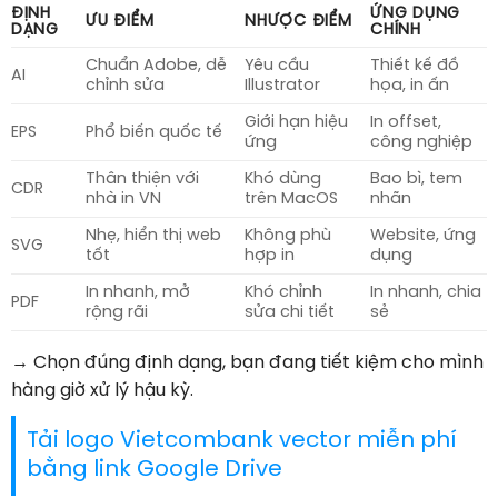
ĐỊNH
ỨNG DỤNG
ƯU ĐIỂM
NHƯỢC ĐIỂM
DẠNG
CHÍNH
Chuẩn Adobe, dễ
Yêu cầu
Thiết kế đồ
AI
chỉnh sửa
Illustrator
họa, in ấn
Giới hạn hiệu
In offset,
EPS
Phổ biến quốc tế
ứng
công nghiệp
Thân thiện với
Khó dùng
Bao bì, tem
CDR
nhà in VN
trên MacOS
nhãn
Nhẹ, hiển thị web
Không phù
Website, ứng
SVG
tốt
hợp in
dụng
In nhanh, mở
Khó chỉnh
In nhanh, chia
PDF
rộng rãi
sửa chi tiết
sẻ
→ Chọn đúng định dạng, bạn đang tiết kiệm cho mình
hàng giờ xử lý hậu kỳ.
Tải logo Vietcombank vector miễn phí
bằng link Google Drive