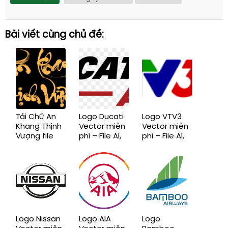
Bài viết cùng chủ đề:
Tải Chữ An
Logo Ducati
Logo VTV3
Khang Thịnh
Vector miễn
Vector miễn
Vượng file
phí – File AI,
phí – File AI,
vector, File
EPS, CDR,
EPS, CDR,
AI, EPS, SVG,
SVG, PNG
SVG, PNG
CDR, PNG
chuẩn mới
chuẩn mới
chuẩn mới,
miễn phí
Logo Nissan
Logo AIA
Logo