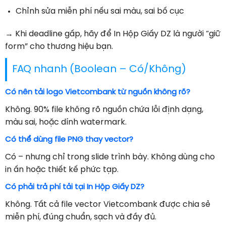
Chỉnh sửa miễn phí nếu sai màu, sai bố cục
→ Khi deadline gấp, hãy để In Hộp Giấy DZ là người “giữ
form” cho thương hiệu bạn.
FAQ nhanh (Boolean – Có/Không)
Có nên tải logo Vietcombank từ nguồn không rõ?
Không. 90% file không rõ nguồn chứa lỗi định dạng,
màu sai, hoặc dính watermark.
Có thể dùng file PNG thay vector?
Có – nhưng chỉ trong slide trình bày. Không dùng cho
in ấn hoặc thiết kế phức tạp.
Có phải trả phí tải tại In Hộp Giấy DZ?
Không. Tất cả file vector Vietcombank được chia sẻ
miễn phí, đúng chuẩn, sạch và đầy đủ.