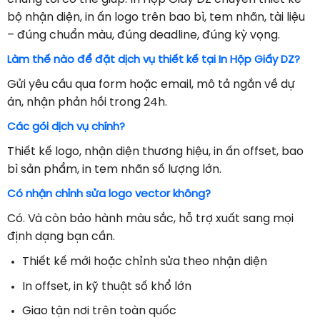
bộ nhận diện, in ấn logo trên bao bì, tem nhãn, tài liệu
– đúng chuẩn màu, đúng deadline, đúng kỳ vọng.
Làm thế nào để đặt dịch vụ thiết kế tại In Hộp Giấy DZ?
Gửi yêu cầu qua form hoặc email, mô tả ngắn về dự
án, nhận phản hồi trong 24h.
Các gói dịch vụ chính?
Thiết kế logo, nhận diện thương hiệu, in ấn offset, bao
bì sản phẩm, in tem nhãn số lượng lớn.
Có nhận chỉnh sửa logo vector không?
Có. Và còn bảo hành màu sắc, hỗ trợ xuất sang mọi
định dạng bạn cần.
Thiết kế mới hoặc chỉnh sửa theo nhận diện
In offset, in kỹ thuật số khổ lớn
Giao tận nơi trên toàn quốc