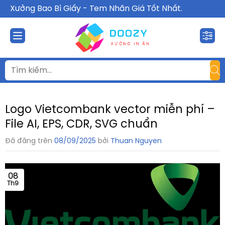
Chuyển
Xưởng Bao Bì Giấy - Tem Nhãn Giá Tốt Nhất.
đến
nội
dung
Logo Vietcombank vector miễn phí –
File AI, EPS, CDR, SVG chuẩn
Đã đăng trên
08/09/2025
bởi
Thuan Nguyen
08
Th9