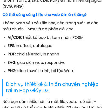
Nhóm in ấn (AI, EPS, CDR, PDF) & nhóm hiển thị digital
(SVG, PNG).
Có thể dùng cùng 1 file cho web & in ấn không?
Không. Web yêu cầu file nhẹ, nền trong suốt. In cần
màu chuẩn CMYK và độ phân giải cao.
AI/CDR:
thiết kế bao bì, tem nhãn, POSM
EPS:
in offset, catalogue
PDF:
chia sẻ email, in nhanh
SVG:
giao diện web, responsive
PNG:
slide thuyết trình, tài liệu Word
Dịch vụ thiết kế & in ấn chuyên nghiệp
tại In Hộp Giấy DZ
Nếu bạn cần nhiều hơn là một file vector có sẵn –
chúng tôi có thể giúp. In Hộp Giấy DZ chuyên thiết kế