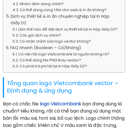
Nhóm định dạng chính?
Có thể dùng cùng 1 file cho web & in ấn không?
Dịch vụ thiết kế & in ấn chuyên nghiệp tại In Hộp
Giấy DZ
Làm thế nào để đặt dịch vụ thiết kế tại In Hộp Giấy DZ?
Các gói dịch vụ chính?
Có nhận chỉnh sửa logo vector không?
FAQ nhanh (Boolean – Có/Không)
Có nên tải logo Vietcombank từ nguồn không rõ?
Có thể dùng file PNG thay vector?
Có phải trả phí tải tại In Hộp Giấy DZ?
Tổng quan logo Vietcombank vector –
Định dạng & ứng dụng
Bạn có chắc file
logo Vietcombank
bạn đang dùng là
chuẩn? Nếu không, rất có thể bạn đang sử dụng một
bản lỗi: màu sai, font sai, bố cục lệch. Logo chính thống
bao gồm chiếc khiên chữ V màu xanh lá đặc trưng,