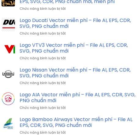
EPS, SVG, CDR, PNG chuẩn mới, miễn phí
ở
Chức năng bình luận bị tắt
Tải
Chữ
Logo Ducati Vector miễn phí – File AI, EPS, CDR,
An
SVG, PNG chuẩn mới
Khang
ở
Chức năng bình luận bị tắt
Thịnh
Logo
Vượng
Ducati
Logo VTV3 Vector miễn phí – File AI, EPS, CDR,
file
Vector
vector,
SVG, PNG chuẩn mới
miễn
File
ở
Chức năng bình luận bị tắt
phí
AI,
Logo
–
EPS,
VTV3
Logo Nissan Vector miễn phí – File AI, EPS, CDR,
File
SVG,
Vector
AI,
SVG, PNG chuẩn mới
CDR,
miễn
EPS,
PNG
ở
Chức năng bình luận bị tắt
phí
CDR,
chuẩn
Logo
–
SVG,
mới,
Nissan
Logo AIA Vector miễn phí – File AI, EPS, CDR, SVG,
File
PNG
miễn
Vector
AI,
PNG chuẩn mới
chuẩn
phí
miễn
EPS,
mới
ở
Chức năng bình luận bị tắt
phí
CDR,
Logo
–
SVG,
AIA
Logo Bamboo Airways Vector miễn phí – File AI,
File
PNG
Vector
AI,
EPS, CDR, SVG, PNG chuẩn mới
chuẩn
miễn
EPS,
mới
ở
Chức năng bình luận bị tắt
phí
CDR,