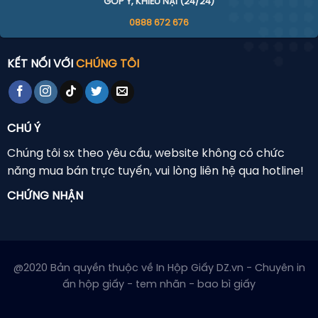
GÓP Ý, KHIẾU NẠI (24/24)
0888 672 676
KẾT NỐI VỚI
CHÚNG TÔI
CHÚ Ý
Chúng tôi sx theo yêu cầu, website không có chức
năng mua bán trực tuyến, vui lòng liên hệ qua hotline!
CHỨNG NHẬN
@2020 Bản quyền thuộc về In Hộp Giấy DZ.vn - Chuyên in
ấn hộp giấy - tem nhãn - bao bì giấy