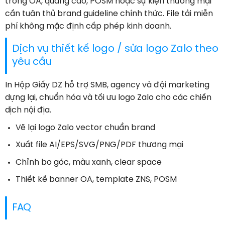
trong OA, quảng cáo, POSM hoặc sự kiện thương mại
cần tuân thủ brand guideline chính thức. File tải miễn
phí không mặc định cấp phép kinh doanh.
Dịch vụ thiết kế logo / sửa logo Zalo theo
yêu cầu
In Hộp Giấy DZ hỗ trợ SMB, agency và đội marketing
dựng lại, chuẩn hóa và tối ưu logo Zalo cho các chiến
dịch nội địa.
Vẽ lại logo Zalo vector chuẩn brand
Xuất file AI/EPS/SVG/PNG/PDF thương mại
Chỉnh bo góc, màu xanh, clear space
Thiết kế banner OA, template ZNS, POSM
FAQ