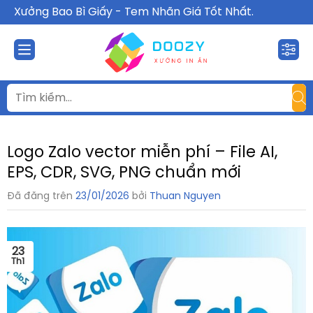
Chuyển
Xưởng Bao Bì Giấy - Tem Nhãn Giá Tốt Nhất.
đến
nội
dung
Logo Zalo vector miễn phí – File AI,
EPS, CDR, SVG, PNG chuẩn mới
Đã đăng trên
23/01/2026
bởi
Thuan Nguyen
23
Th1