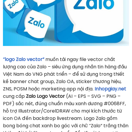
“logo Zalo vector”
muốn tải ngay file vector chất
lượng cao của Zalo – siêu ứng dụng nhắn tin hàng đầu
Việt Nam do VNG phát triển – để sử dụng trong thiết
kế banner chat group, Zalo OA, sticker thương hiệu,
ZNS, POSM hoặc marketing app nội địa.
Inhopgiay.net
cung cấp
Zalo Logo Vector
(AI – EPS – SVG – PNG –
PDF) sắc nét, đúng chuẩn màu xanh dương #0068FF,
hỗ trợ Illustrator/CorelDRAW cho mọi kích thước từ
icon OA đến backdrop livestream. Logo Zalo gồm
bong bóng chat xanh bo góc với chữ “Zalo” trắng thân