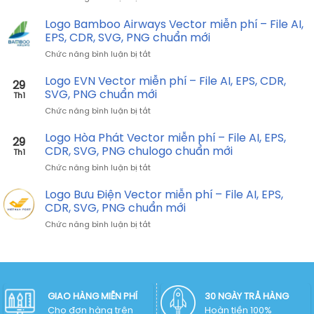
phí
CDR,
Logo
–
SVG,
AIA
Logo Bamboo Airways Vector miễn phí – File AI,
File
PNG
Vector
AI,
EPS, CDR, SVG, PNG chuẩn mới
chuẩn
miễn
EPS,
mới
ở
Chức năng bình luận bị tắt
phí
CDR,
Logo
–
SVG,
Bamboo
Logo EVN Vector miễn phí – File AI, EPS, CDR,
File
PNG
29
Airways
AI,
SVG, PNG chuẩn mới
chuẩn
Th1
Vector
EPS,
mới
ở
Chức năng bình luận bị tắt
miễn
CDR,
Logo
phí
SVG,
EVN
Logo Hòa Phát Vector miễn phí – File AI, EPS,
–
PNG
29
Vector
File
CDR, SVG, PNG chulogo chuẩn mới
chuẩn
Th1
miễn
AI,
mới
ở
Chức năng bình luận bị tắt
phí
EPS,
Logo
–
CDR,
Hòa
Logo Bưu Điện Vector miễn phí – File AI, EPS,
File
SVG,
Phát
AI,
CDR, SVG, PNG chuẩn mới
PNG
Vector
EPS,
chuẩn
ở
Chức năng bình luận bị tắt
miễn
CDR,
mới
Logo
phí
SVG,
Bưu
–
PNG
Điện
File
chuẩn
Vector
AI,
mới
miễn
EPS,
phí
GIAO HÀNG MIỄN PHÍ
30 NGÀY TRẢ HÀNG
CDR,
–
Cho đơn hàng trên
SVG,
Hoàn tiền 100%