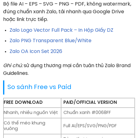
Bộ file AI – EPS – SVG – PNG – PDF, không watermark,
đúng chuẩn xanh Zalo, tải nhanh qua Google Drive
hoặc link trực tiếp.
Zalo Logo Vector Full Pack – In Hộp Giấy DZ
Zalo PNG Transparent Blue/White
Zalo OA Icon Set 2026
Ghi chú:
sử dụng thương mại cần tuân thủ Zalo Brand
Guidelines.
So sánh Free vs Paid
FREE DOWNLOAD
PAID/OFFICIAL VERSION
Nhanh, nhiều nguồn Việt
Chuẩn xanh #0068FF
Có thể méo khung
Full AI/EPS/SVG/PNG/PDF
vuông