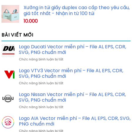
Xưởng in túi giấy duplex cao cấp theo yêu cầu,
giá tốt nhất - Nhận in từ 100 túi
10.000
BÀI VIẾT MỚI
Logo Ducati Vector miễn phí – File AI, EPS, CDR,
SVG, PNG chuẩn mới
ở
Chức năng bình luận bị tắt
Logo
Ducati
Logo VTV3 Vector miễn phí – File AI, EPS, CDR,
Vector
SVG, PNG chuẩn mới
miễn
ở
Chức năng bình luận bị tắt
phí
Logo
–
VTV3
Logo Nissan Vector miễn phí – File AI, EPS, CDR,
File
Vector
AI,
SVG, PNG chuẩn mới
miễn
EPS,
ở
Chức năng bình luận bị tắt
phí
CDR,
Logo
–
SVG,
Nissan
Logo AIA Vector miễn phí – File AI, EPS, CDR, SVG,
File
PNG
Vector
AI,
PNG chuẩn mới
chuẩn
miễn
EPS,
mới
ở
Chức năng bình luận bị tắt