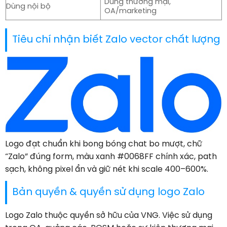
Dùng thương mại,
Dùng nội bộ
OA/marketing
Tiêu chí nhận biết Zalo vector chất lượng
Logo đạt chuẩn khi bong bóng chat bo mượt, chữ
“Zalo” đúng form, màu xanh #0068FF chính xác, path
sạch, không pixel ẩn và giữ nét khi scale 400–600%.
Bản quyền & quyền sử dụng logo Zalo
Logo Zalo thuộc quyền sở hữu của VNG. Việc sử dụng