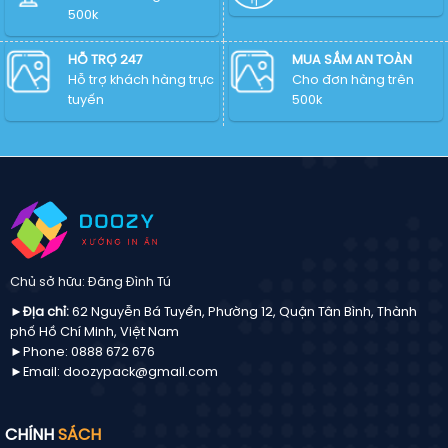
File
PNG
500k
AI,
chulogo
EPS,
chuẩn
CDR,
HỖ TRỢ 247
MUA SẮM AN TOÀN
mới
SVG,
Hỗ trợ khách hàng trực
Cho đơn hàng trên
PNG
tuyến
500k
chuẩn
mới
Chủ sở hữu: Đăng Đình Tú
►Địa chỉ:
62 Nguyễn Bá Tuyển, Phường 12, Quận Tân Bình, Thành
phố Hồ Chí Minh, Việt Nam
►Phone: 0888 672 676
►Email: doozypack@gmail.com
CHÍNH
SÁCH