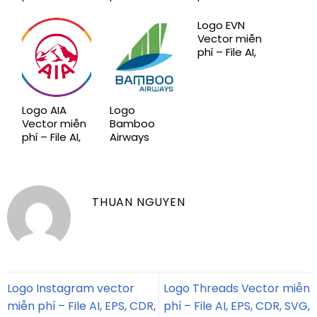
EPS, CDR,
EPS, CDR,
EPS, CDR,
SVG, PNG
SVG, PNG
SVG, PNG
Logo EVN
chuẩn mới
chuẩn mới
chuẩn mới
Vector miễn
phí – File AI,
EPS, CDR,
SVG, PNG
chuẩn mới
Logo AIA
Logo
Vector miễn
Bamboo
phí – File AI,
Airways
EPS, CDR,
Vector miễn
SVG, PNG
phí – File AI,
chuẩn mới
EPS, CDR,
SVG, PNG
THUAN NGUYEN
chuẩn mới
Logo Instagram vector
Logo Threads Vector miễn
miễn phí – File AI, EPS, CDR,
phí – File AI, EPS, CDR, SVG,