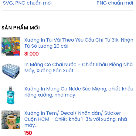
SVG, PNG chuẩn mới
PNG chuẩn mới
SẢN PHẨM MỚI
Xưởng In Túi Vải Theo Yêu Cầu Chỉ Từ 31k, Nhận
Từ Số Lượng 20 cái
31.000
In Màng Co Chai Nước – Chiết Khấu Riêng Nhà
Máy, Xưởng Sản Xuất
Xưởng In Màng Co Nước Súc Miệng, chiết khấu
riêng xưởng, nhà máy
Xưởng In Tem/ Decal/ Nhãn dán/ Sticker
Cuộn HCM – Chiết khấu 1-3% với xưởng, nhà
máy.
150