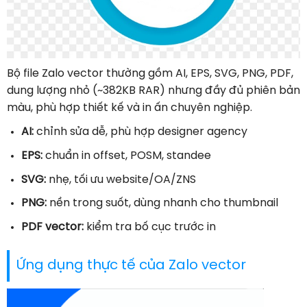
Bộ file Zalo vector thường gồm AI, EPS, SVG, PNG, PDF,
dung lượng nhỏ (~382KB RAR) nhưng đầy đủ phiên bản
màu, phù hợp thiết kế và in ấn chuyên nghiệp.
AI:
chỉnh sửa dễ, phù hợp designer agency
EPS:
chuẩn in offset, POSM, standee
SVG:
nhẹ, tối ưu website/OA/ZNS
PNG:
nền trong suốt, dùng nhanh cho thumbnail
PDF vector:
kiểm tra bố cục trước in
Ứng dụng thực tế của Zalo vector