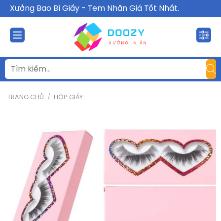
Chuyển
Xưởng Bao Bì Giấy - Tem Nhãn Giá Tốt Nhất.
đến
nội
dung
TRANG CHỦ
/
HỘP GIẤY