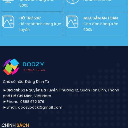
Mục Tiêu Thương Hiệu
500k
HỖ TRỢ 247
MUA SẮM AN TOÀN
Tham Khảo 99+ Mẫu Hộp Giấy
Hỗ trợ khách hàng trực
Cho đơn hàng trên
Đựng Mi Thường Gặp
tuyến
500k
Hộp giấy đựng mi không chỉ là lớp vỏ bên
ngoài mà còn là dấu ấn đầu tiên khiến khách
hàng hài lòng hay không. Dưới đây là một số
mẫu hộp đang được các thương hiệu mi giả
handmade, beauty studio hay nhà phân phối sỉ
lẻ ưa chuộng nhất hiện nay.
Chủ sở hữu: Đăng Đình Tú
►Địa chỉ:
62 Nguyễn Bá Tuyển, Phường 12, Quận Tân Bình, Thành
phố Hồ Chí Minh, Việt Nam
►Phone: 0888 672 676
►Email: doozypack@gmail.com
CHÍNH
SÁCH