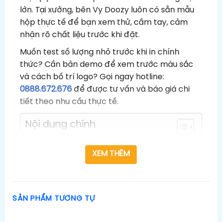
lớn. Tại xưởng, bên Vy Doozy luôn có sẵn mẫu
hộp thực tế để bạn xem thử, cầm tay, cảm
nhận rõ chất liệu trước khi đặt.
Muốn test số lượng nhỏ trước khi in chính
thức? Cần bản demo để xem trước màu sắc
và cách bố trí logo? Gọi ngay hotline:
0888.672.676
để được tư vấn và báo giá chi
tiết theo nhu cầu thực tế.
Nội dung chính
Tham Khảo 99+ Mẫu Hộp Giấy Đựng Mi
Thường Gặp
XEM THÊM
In Hộp Giấy DZ – Xưởng In Tốt, Làm Việc Rõ
Ràng
Một vài lý do khách hàng chọn In Hộp Giấy
DZ:
SẢN PHẨM TƯƠNG TỰ
In Hộp Giấy DZ.vn Làm Hộp Giấy Đựng Mi
Như Thế Nào?