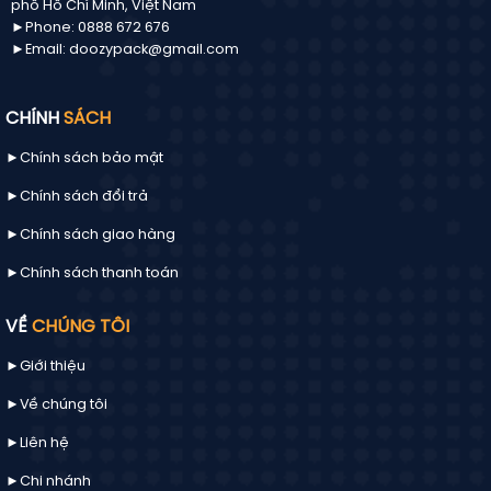
quan quản lý trong việc kiểm soát chất
phố Hồ Chí Minh, Việt Nam
lượng sản phẩm nhập khẩu.
►Phone: 0888 672 676
►Email: doozypack@gmail.com
CHÍNH
SÁCH
►Chính sách bảo mật
►Chính sách đổi trả
►Chính sách giao hàng
►Chính sách thanh toán
VỀ
CHÚNG TÔI
In tem phụ sản phẩm là yêu cầu bắt buộc với
►Giới thiệu
hàng hóa nhập khẩu
►Về chúng tôi
►
Liên hệ
Vì sao cần in tem phụ hàng nhập
khẩu?
►Chi nhánh