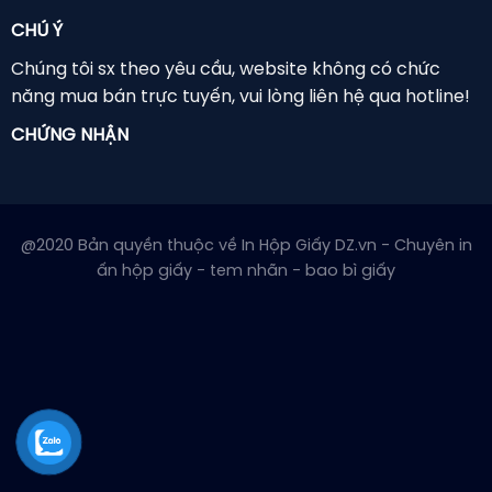
Tuân thủ pháp luật:
Việc sử dụng tem phụ
CHÚ Ý
đúng cách là tuân thủ pháp luật Việt Nam,
Chúng tôi sx theo yêu cầu, website không có chức
giúp doanh nghiệp tránh các rủi ro pháp lý
năng mua bán trực tuyến, vui lòng liên hệ qua hotline!
như bị phạt, thu hồi sản phẩm. Theo Nghị
định 43/2017/NĐ-CP (được sửa đổi bởi
Nghị
CHỨNG NHẬN
định 111/2021/NĐ-CP
), tất cả hàng hóa nhập
khẩu phải có nhãn phụ nếu nhãn gốc không
đáp ứng đủ các yêu cầu bằng tiếng Việt.
@2020 Bản quyền thuộc về In Hộp Giấy DZ.vn - Chuyên in
Hỗ trợ quản lý và kiểm soát:
In tem phụ hỗ
ấn hộp giấy - tem nhãn - bao bì giấy
trợ cơ quan chức năng trong việc kiểm soát
chất lượng hàng hóa nhập khẩu, truy xuất
nguồn gốc sản phẩm dễ dàng. Điều này giúp
ngăn chặn hàng nhập lậu và hàng giả trên
thị trường.
Tăng cường uy tín doanh nghiệp:
Sử dụng
tem phụ đầy đủ theo quy định không chỉ
tuân thủ pháp luật mà còn tạo ấn tượng tốt