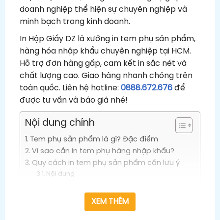
doanh nghiệp thể hiện sự chuyên nghiệp và
minh bạch trong kinh doanh.
In Hộp Giấy DZ là xưởng in tem phụ sản phẩm,
hàng hóa nhập khẩu chuyên nghiệp tại HCM.
Hỗ trợ đơn hàng gấp, cam kết in sắc nét và
chất lượng cao. Giao hàng nhanh chóng trên
toàn quốc. Liên hệ hotline:
0888.672.676
để
được tư vấn và báo giá nhé!
Nội dung chính
Tem phụ sản phẩm là gì? Đặc điểm
Vì sao cần in tem phụ hàng nhập khẩu?
Quy cách in tem phụ sản phẩm cần lưu ý
Nội dung
Màu sắc, thiết kế
Kích thước, vị trí dán
XEM THÊM
Chất liệu
Dịch vụ in tem phụ sản phẩm theo yêu cầu,