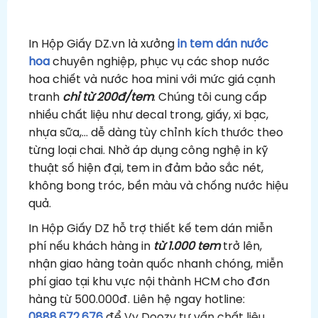
In Hộp Giấy DZ.vn là xưởng
in tem dán nước
hoa
chuyên nghiệp, phục vụ các shop nước
hoa chiết và nước hoa mini với mức giá cạnh
tranh
chỉ từ 200đ/tem
. Chúng tôi cung cấp
nhiều chất liệu như decal trong, giấy, xi bạc,
nhựa sữa,… dễ dàng tùy chỉnh kích thước theo
từng loại chai. Nhờ áp dụng công nghệ in kỹ
thuật số hiện đại, tem in đảm bảo sắc nét,
không bong tróc, bền màu và chống nước hiệu
quả.
In Hộp Giấy DZ hỗ trợ thiết kế tem dán miễn
phí nếu khách hàng in
từ 1.000 tem
trở lên,
nhận giao hàng toàn quốc nhanh chóng, miễn
phí giao tại khu vực nội thành HCM cho đơn
hàng từ 500.000đ. Liên hệ ngay hotline:
0888.672.676
để Vy Doozy tư vấn chất liệu,