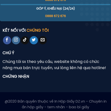
0888 672 676
dưới đây giúp sản phẩm của bạn trông chuyên
GÓP Ý, KHIẾU NẠI (24/24)
nghiệp, bắt mắt và đúng gu thương hiệu, từ
0888 672 676
nhẹ nhàng, tối giản đến sang trọng cá tính.
Tham khảo ngay mẫu
tem nhãn sản phẩm
do
In Hộp Giấy DZ thực hiện nhé!
KẾT NỐI VỚI
CHÚNG TÔI
CHÚ Ý
Chúng tôi sx theo yêu cầu, website không có chức
năng mua bán trực tuyến, vui lòng liên hệ qua hotline!
CHỨNG NHẬN
@2020 Bản quyền thuộc về In Hộp Giấy DZ.vn - Chuyên in
ấn hộp giấy - tem nhãn - bao bì giấy