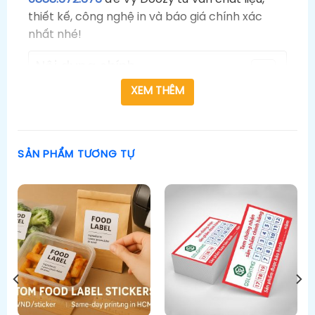
thiết kế, công nghệ in và báo giá chính xác
nhất nhé!
Nội dung chính
Bảng Giá In Tem Dán Nước Hoa, Nhãn Nước
XEM THÊM
Hoa Chiết Tại In Hộp Giấy DZ
101+ Mẫu Tem Nhãn Nước Hoa, Tem Chai
Nước Hoa Chiết Nổi Bật
SẢN PHẨM TƯƠNG TỰ
Tại Sao Nên In Tem Nhãn Nước Hoa, Tem
Dán Chai Nước Hoa Chiết Tại In Hộp Giấy
DZ?
Quy Trình Đặt In Tem Nước Hoa Nhanh
Chóng, Đơn Giản Tại In Hộp Giấy DZ.vn
Lợi Ích Tem Nhãn Dán Nước Hoa Đối Với
Người Kinh Doanh Và Khách Hàng
Đối Với Người Kinh Doanh
Đối Với Khách Hàng
Các Loại Tem Nhãn Dán Nước Hoa Chiết,