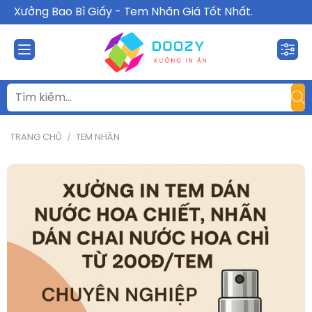
Chuyển
Xưởng Bao Bì Giấy - Tem Nhãn Giá Tốt Nhất.
đến
nội
dung
TRANG CHỦ
/
TEM NHÃN