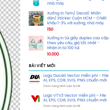
nhà máy
Xưởng In Tem/ Decal/ Nhãn
dán/ Sticker Cuộn HCM – Chiết
khấu 1-3% với xưởng, nhà máy.
150
Xưởng in túi giấy duplex cao cấp
theo yêu cầu, giá tốt nhất -
Nhận in từ 100 túi
10.000
BÀI VIẾT MỚI
Logo Ducati Vector miễn phí – File
AI, EPS, CDR, SVG, PNG chuẩn mới
ở
Chức năng bình luận bị tắt
Logo
Ducati
Logo VTV3 Vector miễn phí – File
Vector
AI, EPS, CDR, SVG, PNG chuẩn mới
miễn
ở
Chức năng bình luận bị tắt
phí
Logo