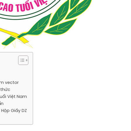
am vector
 thức
uổi Việt Nam
ẩn
n Hộp Giấy DZ