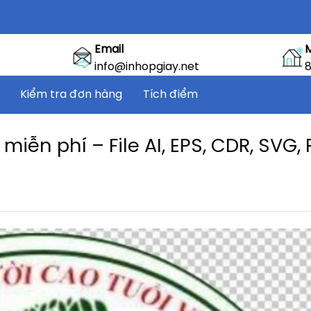
Email
info@inhopgiay.net
8
Kiểm tra đơn hàng
Tích điểm
miễn phí – File AI, EPS, CDR, SVG,