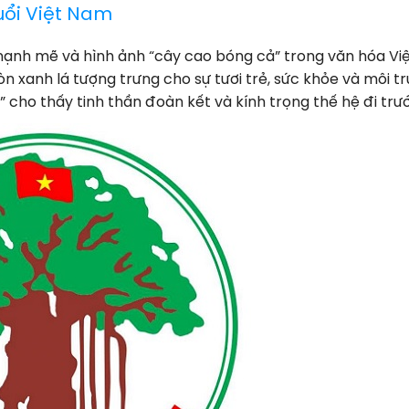
uổi Việt Nam
mạnh mẽ và hình ảnh “cây cao bóng cả” trong văn hóa Việ
òn xanh lá tượng trưng cho sự tươi trẻ, sức khỏe và môi 
 cho thấy tinh thần đoàn kết và kính trọng thế hệ đi trư