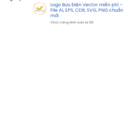
SVG,
Hòa
AI,
Logo Bưu Điện Vector miễn phí –
PNG
Phát
EPS,
File AI, EPS, CDR, SVG, PNG chuẩn
chuẩn
Vector
CDR,
mới
mới
miễn
SVG,
ở
Chức năng bình luận bị tắt
phí
PNG
Logo
–
chuẩn
Bưu
File
mới
Điện
AI,
Vector
EPS,
miễn
CDR,
phí
SVG,
–
PNG
File
chulogo
AI,
chuẩn
EPS,
mới
CDR,
SVG,
PNG
chuẩn
mới