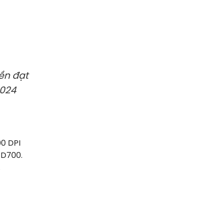
ền đạt
2024
00 DPI
FD700.
.