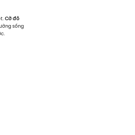
t.
Cờ đỏ
trường sống
ớc.