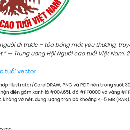
người đi trước – tỏa bóng mát yêu thương, truy
t.” — Trung ương Hội Người cao tuổi Việt Nam, 
o tuổi vector
hợp Illustrator/CorelDRAW; PNG và PDF nền trong suốt 3
nhận diện gồm xanh lá #00A651, đỏ #FF0000 và vàng #F
 không vỡ nét, dung lượng trọn bộ khoảng 4–5 MB (RAR)