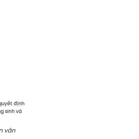
quyết định
g sinh và
ân văn