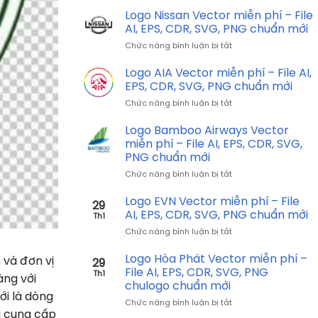
–
VTV3
Logo Nissan Vector miễn phí – File
File
Vector
AI,
AI, EPS, CDR, SVG, PNG chuẩn mới
miễn
EPS,
ở
Chức năng bình luận bị tắt
phí
CDR,
Logo
–
SVG,
Nissan
Logo AIA Vector miễn phí – File AI,
File
PNG
Vector
AI,
EPS, CDR, SVG, PNG chuẩn mới
chuẩn
miễn
EPS,
mới
ở
Chức năng bình luận bị tắt
phí
CDR,
Logo
–
SVG,
AIA
Logo Bamboo Airways Vector
File
PNG
Vector
AI,
miễn phí – File AI, EPS, CDR, SVG,
chuẩn
miễn
EPS,
PNG chuẩn mới
mới
phí
CDR,
ở
Chức năng bình luận bị tắt
–
SVG,
Logo
File
PNG
Bamboo
AI,
Logo EVN Vector miễn phí – File
chuẩn
29
Airways
EPS,
AI, EPS, CDR, SVG, PNG chuẩn mới
mới
Th1
Vector
CDR,
ở
Chức năng bình luận bị tắt
miễn
SVG,
Logo
phí
PNG
EVN
Logo Hòa Phát Vector miễn phí –
–
chuẩn
 và đơn vị
29
Vector
File
File AI, EPS, CDR, SVG, PNG
mới
Th1
àng với
miễn
AI,
chulogo chuẩn mới
phí
EPS,
ưới là dòng
ở
Chức năng bình luận bị tắt
–
CDR,
i cung cấp
Logo
File