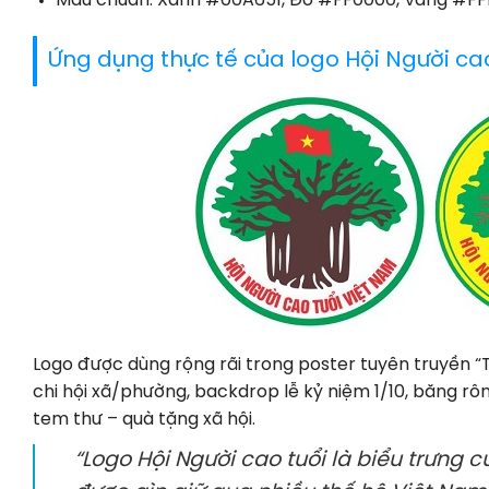
Màu chuẩn: Xanh #00A651, Đỏ #FF0000, Vàng #F
Ứng dụng thực tế của logo Hội Người ca
Logo được dùng rộng rãi trong poster tuyên truyền “
chi hội xã/phường, backdrop lễ kỷ niệm 1/10, băng rô
tem thư – quà tặng xã hội.
“Logo Hội Người cao tuổi là biểu trưng củ