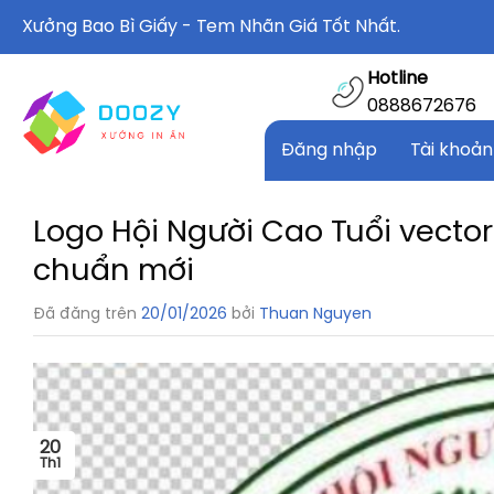
Chuyển
Xưởng Bao Bì Giấy - Tem Nhãn Giá Tốt Nhất.
đến
nội
Hotline
dung
0888672676
Đăng nhập
Tài khoản
Logo Hội Người Cao Tuổi vector 
chuẩn mới
Đã đăng trên
20/01/2026
bởi
Thuan Nguyen
20
Th1