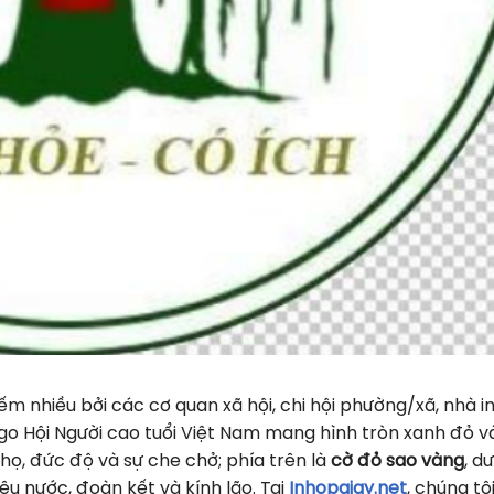
ếm nhiều bởi các cơ quan xã hội, chi hội phường/xã, nhà in
Logo Hội Người cao tuổi Việt Nam mang hình tròn xanh đỏ v
họ, đức độ và sự che chở; phía trên là
cờ đỏ sao vàng
, d
êu nước, đoàn kết và kính lão. Tại
Inhopgiay.net
, chúng tô