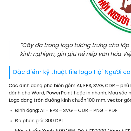
“Cây đa trong logo tượng trưng cho lớp 
kinh nghiệm, gìn giữ nề nếp văn hóa Việ
Đặc điểm kỹ thuật file logo Hội Người ca
Các định dạng phổ biến gồm AI, EPS, SVG, CDR – phù 
dành cho Word, PowerPoint hoặc in nhanh. Màu sắc 
Logo dạng tròn đường kính chuẩn 100 mm, vector gốc
Định dạng: AI – EPS – SVG – CDR – PNG – PDF
Độ phân giải: 300 DPI