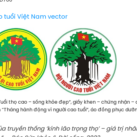
FD700
o tuổi Việt Nam vector
Tuổi thọ cao – sống khỏe đẹp”, giấy khen – chứng nhận – 
n “Tháng hành động vì người cao tuổi”, áo đồng phục dưỡn
a truyền thống ‘kính lão trọng thọ’ – giá trị nh