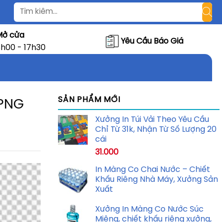
Mở cửa
Yêu Cầu Báo Giá
h00 - 17h30
SẢN PHẨM MỚI
 PNG
Xưởng In Túi Vải Theo Yêu Cầu
Chỉ Từ 31k, Nhận Từ Số Lượng 20
cái
31.000
In Màng Co Chai Nước – Chiết
Khấu Riêng Nhà Máy, Xưởng Sản
Xuất
Xưởng In Màng Co Nước Súc
Miệng, chiết khấu riêng xưởng,