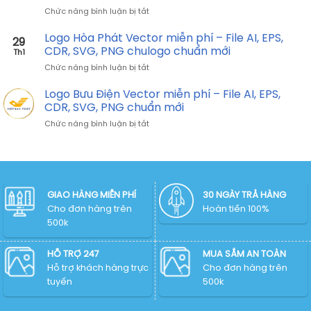
Vector
EPS,
mới
ở
Chức năng bình luận bị tắt
miễn
CDR,
Logo
phí
SVG,
EVN
Logo Hòa Phát Vector miễn phí – File AI, EPS,
–
PNG
29
Vector
File
CDR, SVG, PNG chulogo chuẩn mới
chuẩn
Th1
miễn
AI,
mới
ở
Chức năng bình luận bị tắt
phí
EPS,
Logo
–
CDR,
Hòa
Logo Bưu Điện Vector miễn phí – File AI, EPS,
File
SVG,
Phát
AI,
CDR, SVG, PNG chuẩn mới
PNG
Vector
EPS,
chuẩn
ở
Chức năng bình luận bị tắt
miễn
CDR,
mới
Logo
phí
SVG,
Bưu
–
PNG
Điện
File
chuẩn
Vector
AI,
mới
miễn
EPS,
phí
GIAO HÀNG MIỄN PHÍ
30 NGÀY TRẢ HÀNG
CDR,
–
Cho đơn hàng trên
SVG,
Hoàn tiền 100%
File
PNG
500k
AI,
chulogo
EPS,
chuẩn
CDR,
HỖ TRỢ 247
MUA SẮM AN TOÀN
mới
SVG,
Hỗ trợ khách hàng trực
Cho đơn hàng trên
PNG
tuyến
500k
chuẩn
mới