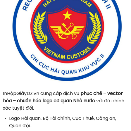
InHộpGiấyDZ.vn cung cấp dịch vụ
phục chế – vector
hóa – chuẩn hóa logo cơ quan Nhà nước
với độ chính
xác tuyệt đối.
Logo Hải quan, Bộ Tài chính, Cục Thuế, Công an,
Quân đội…