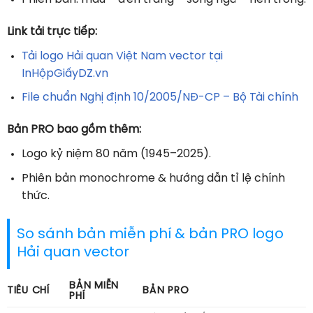
Link tải trực tiếp:
Tải logo Hải quan Việt Nam vector tại
InHộpGiấyDZ.vn
File chuẩn Nghị định 10/2005/NĐ-CP – Bộ Tài chính
Bản PRO bao gồm thêm:
Logo kỷ niệm 80 năm (1945–2025).
Phiên bản monochrome & hướng dẫn tỉ lệ chính
thức.
So sánh bản miễn phí & bản PRO logo
Hải quan vector
BẢN MIỄN
TIÊU CHÍ
BẢN PRO
PHÍ