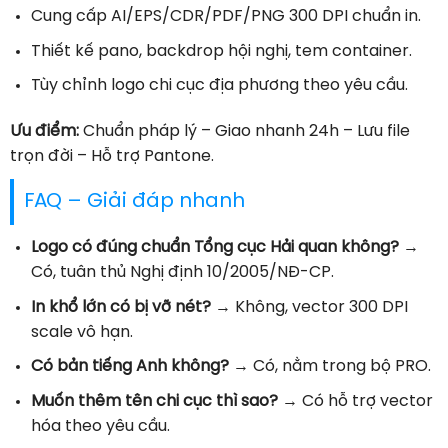
Cung cấp AI/EPS/CDR/PDF/PNG 300 DPI chuẩn in.
Thiết kế pano, backdrop hội nghị, tem container.
Tùy chỉnh logo chi cục địa phương theo yêu cầu.
Ưu điểm:
Chuẩn pháp lý – Giao nhanh 24h – Lưu file
trọn đời – Hỗ trợ Pantone.
FAQ – Giải đáp nhanh
Logo có đúng chuẩn Tổng cục Hải quan không?
→
Có, tuân thủ Nghị định 10/2005/NĐ-CP.
In khổ lớn có bị vỡ nét?
→ Không, vector 300 DPI
scale vô hạn.
Có bản tiếng Anh không?
→ Có, nằm trong bộ PRO.
Muốn thêm tên chi cục thì sao?
→ Có hỗ trợ vector
hóa theo yêu cầu.