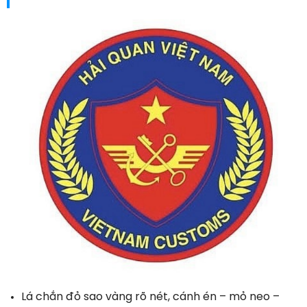
Lá chắn đỏ sao vàng rõ nét, cánh én – mỏ neo –