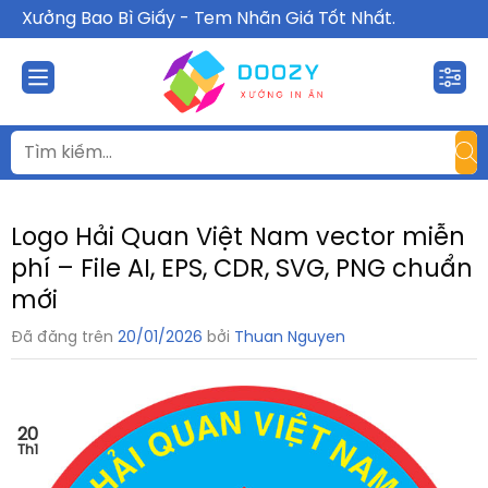
Chuyển
Xưởng Bao Bì Giấy - Tem Nhãn Giá Tốt Nhất.
đến
nội
dung
Logo Hải Quan Việt Nam vector miễn
phí – File AI, EPS, CDR, SVG, PNG chuẩn
mới
Đã đăng trên
20/01/2026
bởi
Thuan Nguyen
20
Th1