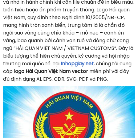
và nhà in hành chính khi cần file chuẩn để in biểu mẫu,
biển hiệu hoặc ấn phẩm truyền thông. Logo Hải quan
Việt Nam, quy định theo Nghị định 10/2005/NĐ-CP,
mang hình tròn xanh biển, trung tâm là lá chắn đỏ
ngôi sao vàng cùng chìa khóa – mỏ neo – cánh én
vàng, bao quanh bởi cành vạn tuế và dòng chữ song
ngữ “HẢI QUAN VIỆT NAM / VIETNAM CUSTOMS”. Đây là
biểu tượng thể hiện chủ quyền, kỷ cương và hội nhập
thương mại quốc tế. Tại
Inhopgiay.net
, chúng tôi cung
cấp
logo Hải Quan Việt Nam vector
miễn phí với đầy
đủ định dạng AI, EPS, CDR, SVG, PDF và PNG.