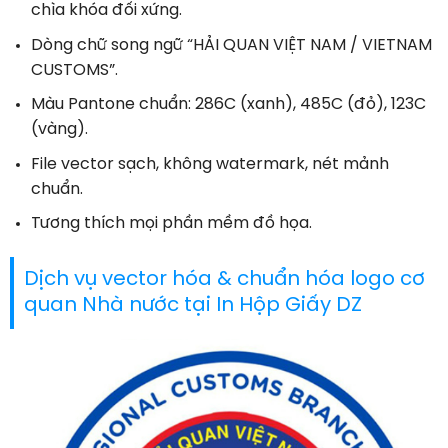
chìa khóa đối xứng.
Dòng chữ song ngữ “HẢI QUAN VIỆT NAM / VIETNAM
CUSTOMS”.
Màu Pantone chuẩn: 286C (xanh), 485C (đỏ), 123C
(vàng).
File vector sạch, không watermark, nét mảnh
chuẩn.
Tương thích mọi phần mềm đồ họa.
Dịch vụ vector hóa & chuẩn hóa logo cơ
quan Nhà nước tại In Hộp Giấy DZ