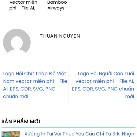
Vector miễn
Bamboo
phí – File AI,
Airways
EPS, CDR,
Vector miễn
SVG, PNG
phí – File AI,
chuẩn mới
EPS, CDR,
SVG, PNG
THUAN NGUYEN
chuẩn mới
Logo Hội Chữ Thập Đỏ Việt
Logo Hội Người Cao Tuổi
Nam vector miễn phí – File
vector miễn phí – File AI,
AI, EPS, CDR, SVG, PNG
EPS, CDR, SVG, PNG chuẩn
chuẩn mới
mới
SẢN PHẨM MỚI
Xưởng In Túi Vải Theo Yêu Cầu Chỉ Từ 31k, Nhận