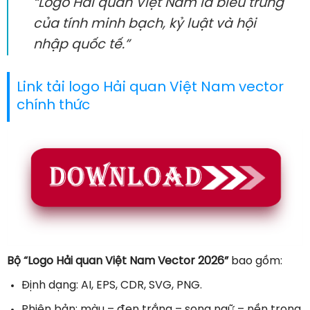
“Logo Hải quan Việt Nam là biểu trưng
của tính minh bạch, kỷ luật và hội
nhập quốc tế.”
Link tải logo Hải quan Việt Nam vector
chính thức
Bộ “Logo Hải quan Việt Nam Vector 2026”
bao gồm:
Định dạng: AI, EPS, CDR, SVG, PNG.
Phiên bản: màu – đen trắng – song ngữ – nền trong.