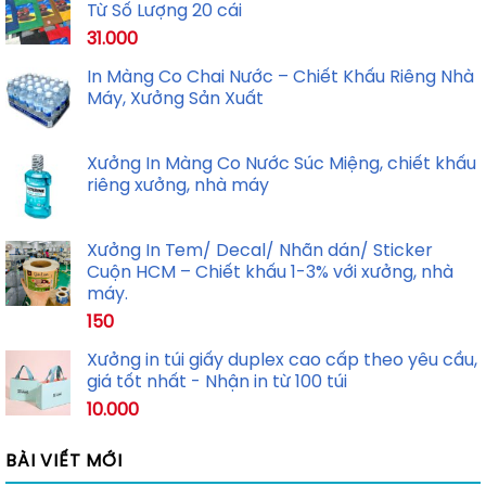
Từ Số Lượng 20 cái
31.000
In Màng Co Chai Nước – Chiết Khấu Riêng Nhà
Máy, Xưởng Sản Xuất
Xưởng In Màng Co Nước Súc Miệng, chiết khấu
riêng xưởng, nhà máy
Xưởng In Tem/ Decal/ Nhãn dán/ Sticker
Cuộn HCM – Chiết khấu 1-3% với xưởng, nhà
máy.
150
Xưởng in túi giấy duplex cao cấp theo yêu cầu,
giá tốt nhất - Nhận in từ 100 túi
10.000
BÀI VIẾT MỚI