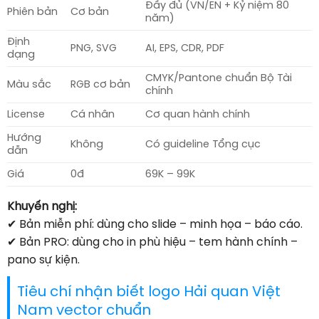
Đầy đủ (VN/EN + Kỷ niệm 80
Phiên bản
Cơ bản
năm)
Định
PNG, SVG
AI, EPS, CDR, PDF
dạng
CMYK/Pantone chuẩn Bộ Tài
Màu sắc
RGB cơ bản
chính
License
Cá nhân
Cơ quan hành chính
Hướng
Không
Có guideline Tổng cục
dẫn
Giá
0đ
69K – 99K
Khuyến nghị:
✔ Bản miễn phí: dùng cho slide – minh họa – báo cáo.
✔ Bản PRO: dùng cho in phù hiệu – tem hành chính –
pano sự kiện.
Tiêu chí nhận biết logo Hải quan Việt
Nam vector chuẩn