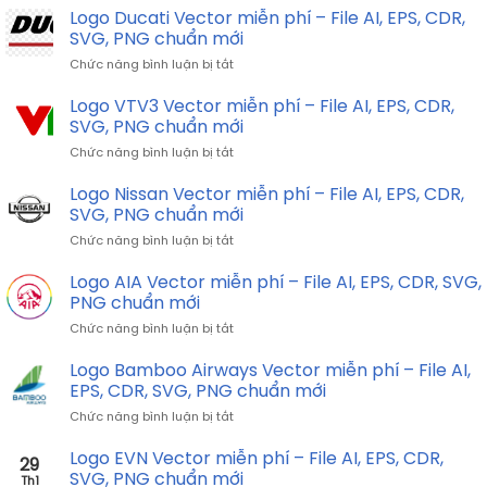
Logo Ducati Vector miễn phí – File AI, EPS, CDR,
SVG, PNG chuẩn mới
ở
Chức năng bình luận bị tắt
Logo
Ducati
Logo VTV3 Vector miễn phí – File AI, EPS, CDR,
Vector
SVG, PNG chuẩn mới
miễn
ở
Chức năng bình luận bị tắt
phí
Logo
–
VTV3
Logo Nissan Vector miễn phí – File AI, EPS, CDR,
File
Vector
AI,
SVG, PNG chuẩn mới
miễn
EPS,
ở
Chức năng bình luận bị tắt
phí
CDR,
Logo
–
SVG,
Nissan
Logo AIA Vector miễn phí – File AI, EPS, CDR, SVG,
File
PNG
Vector
AI,
PNG chuẩn mới
chuẩn
miễn
EPS,
mới
ở
Chức năng bình luận bị tắt
phí
CDR,
Logo
–
SVG,
AIA
Logo Bamboo Airways Vector miễn phí – File AI,
File
PNG
Vector
AI,
EPS, CDR, SVG, PNG chuẩn mới
chuẩn
miễn
EPS,
mới
ở
Chức năng bình luận bị tắt
phí
CDR,
Logo
–
SVG,
Bamboo
Logo EVN Vector miễn phí – File AI, EPS, CDR,
File
PNG
29
Airways
AI,
SVG, PNG chuẩn mới
chuẩn
Th1