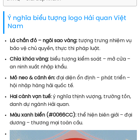
Ý nghĩa biểu tượng logo Hải quan Việt
Nam
Lá chắn đỏ – ngôi sao vàng:
tượng trưng nhiệm vụ
bảo vệ chủ quyền, thực thi pháp luật.
Chìa khóa vàng:
biểu tượng kiểm soát – mở cửa –
an ninh xuất nhập khẩu.
Mỏ neo & cánh én:
đại diện ổn định – phát triển –
hội nhập hàng hải quốc tế.
Hai cành vạn tuế:
ý nghĩa thịnh vượng, trường tồn,
danh dự ngành Hải quan.
Màu xanh biển (#0066CC):
thể hiện biên giới – đại
dương – thương mại toàn cầu.