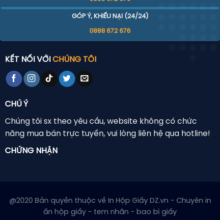
GÓP Ý, KHIẾU NẠI (24/24)
0888 672 676
KẾT NỐI VỚI
CHÚNG TÔI
CHÚ Ý
Chúng tôi sx theo yêu cầu, website không có chức
năng mua bán trực tuyến, vui lòng liên hệ qua hotline!
CHỨNG NHẬN
@2020 Bản quyền thuộc về In Hộp Giấy DZ.vn - Chuyên in
ấn hộp giấy - tem nhãn - bao bì giấy