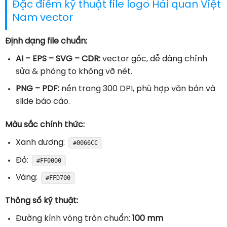
Đặc điểm kỹ thuật file logo Hải quan Việt
Nam vector
Định dạng file chuẩn:
AI – EPS – SVG – CDR:
vector gốc, dễ dàng chỉnh
sửa & phóng to không vỡ nét.
PNG – PDF:
nền trong 300 DPI, phù hợp văn bản và
slide báo cáo.
Màu sắc chính thức:
Xanh dương:
#0066CC
Đỏ:
#FF0000
Vàng:
#FFD700
Thông số kỹ thuật:
Đường kính vòng tròn chuẩn:
100 mm