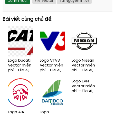
Danh mục:
File Vector
Tài Nguyên In Ấn
Bài viết cùng chủ đề:
Logo Ducati
Logo VTV3
Logo Nissan
Vector miễn
Vector miễn
Vector miễn
phí – File AI,
phí – File AI,
phí – File AI,
EPS, CDR,
EPS, CDR,
EPS, CDR,
SVG, PNG
SVG, PNG
SVG, PNG
Logo EVN
chuẩn mới
chuẩn mới
chuẩn mới
Vector miễn
phí – File AI,
EPS, CDR,
SVG, PNG
chuẩn mới
Logo AIA
Logo