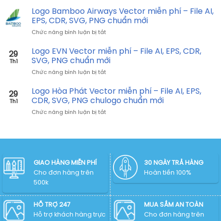
Logo
–
SVG,
AIA
Logo Bamboo Airways Vector miễn phí – File AI,
File
PNG
Vector
AI,
EPS, CDR, SVG, PNG chuẩn mới
chuẩn
miễn
EPS,
mới
ở
Chức năng bình luận bị tắt
phí
CDR,
Logo
–
SVG,
Bamboo
Logo EVN Vector miễn phí – File AI, EPS, CDR,
File
PNG
29
Airways
AI,
SVG, PNG chuẩn mới
chuẩn
Th1
Vector
EPS,
mới
ở
Chức năng bình luận bị tắt
miễn
CDR,
Logo
phí
SVG,
EVN
Logo Hòa Phát Vector miễn phí – File AI, EPS,
–
PNG
29
Vector
File
CDR, SVG, PNG chulogo chuẩn mới
chuẩn
Th1
miễn
AI,
mới
ở
Chức năng bình luận bị tắt
phí
EPS,
Logo
–
CDR,
Hòa
File
SVG,
Phát
AI,
PNG
Vector
EPS,
chuẩn
miễn
CDR,
mới
phí
GIAO HÀNG MIỄN PHÍ
30 NGÀY TRẢ HÀNG
SVG,
–
Cho đơn hàng trên
PNG
Hoàn tiền 100%
File
chuẩn
500k
AI,
mới
EPS,
CDR,
HỖ TRỢ 247
MUA SẮM AN TOÀN
SVG,
Hỗ trợ khách hàng trực
Cho đơn hàng trên