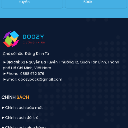
PNG
tuyến
500k
chulogo
chuẩn
mới
Chủ sở hữu: Đăng Đình Tú
►Địa chỉ:
62 Nguyễn Bá Tuyển, Phường 12, Quận Tân Bình, Thành
phố Hồ Chí Minh, Việt Nam
►Phone: 0888 672 676
►Email: doozypack@gmail.com
CHÍNH
SÁCH
►Chính sách bảo mật
►Chính sách đổi trả
►Chính sách giao hàng