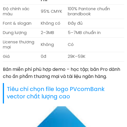
Độ chính xác
100% Pantone chuẩn
95% CMYK
màu
brandbook
Font & slogan
Không có
Đầy đủ
Dung lượng
2–3MB
5–7MB chuẩn in
License thương
Không
Có
mại
Giá
0đ
29K–59K
Bản miễn phí phù hợp demo – học tập; bản Pro dành
cho ấn phẩm thương mại và tài liệu ngân hàng.
Tiêu chí chọn file logo PVcomBank
vector chất lượng cao