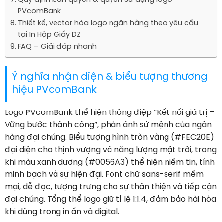
Quy định bản quyền & quyền sử dụng logo
PVcomBank
Thiết kế, vector hóa logo ngân hàng theo yêu cầu
tại In Hộp Giấy DZ
FAQ – Giải đáp nhanh
Ý nghĩa nhận diện & biểu tượng thương
hiệu PVcomBank
Logo PVcomBank thể hiện thông điệp “Kết nối giá trị –
Vững bước thành công”, phản ánh sứ mệnh của ngân
hàng đại chúng. Biểu tượng hình tròn vàng (#FEC20E)
đại diện cho thịnh vượng và năng lượng mặt trời, trong
khi màu xanh dương (#0056A3) thể hiện niềm tin, tính
minh bạch và sự hiện đại. Font chữ sans-serif mềm
mại, dễ đọc, tượng trưng cho sự thân thiện và tiếp cận
đại chúng. Tổng thể logo giữ tỉ lệ 1:1.4, đảm bảo hài hòa
khi dùng trong in ấn và digital.