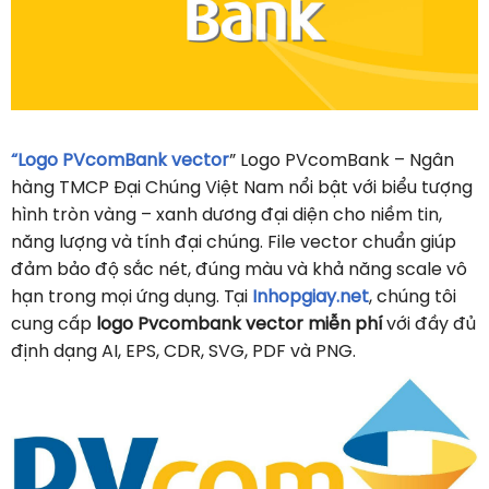
“Logo PVcomBank vector
” Logo PVcomBank – Ngân
hàng TMCP Đại Chúng Việt Nam nổi bật với biểu tượng
hình tròn vàng – xanh dương đại diện cho niềm tin,
năng lượng và tính đại chúng. File vector chuẩn giúp
đảm bảo độ sắc nét, đúng màu và khả năng scale vô
hạn trong mọi ứng dụng. Tại
Inhopgiay.net
, chúng tôi
cung cấp
logo Pvcombank vector miễn phí
với đầy đủ
định dạng AI, EPS, CDR, SVG, PDF và PNG.