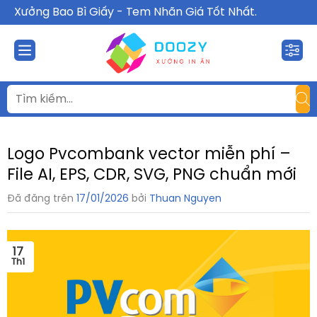
Chuyển
Xưởng Bao Bì Giấy - Tem Nhãn Giá Tốt Nhất.
đến
nội
dung
Logo Pvcombank vector miễn phí –
File AI, EPS, CDR, SVG, PNG chuẩn mới
Đã đăng trên
17/01/2026
bởi
Thuan Nguyen
17
Th1