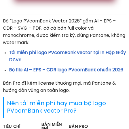
Bộ “Logo PVcomBank Vector 2026” gồm AI – EPS –
CDR – SVG – PDF, có cả bản full color và
monochrome, được kiểm tra kỹ, đúng Pantone, không
watermark.
Tải miễn phí logo PVcomBank vector tại In Hộp Giấy
DZ.vn
Bộ file AI – EPS – CDR logo PVcomBank chuẩn 2026
Bản Pro đi kèm license thương mại, mã Pantone &
hướng dẫn vùng an toàn logo.
Nên tải miễn phí hay mua bộ logo
PVcomBank vector Pro?
BẢN MIỄN
TIÊU CHÍ
BẢN PRO
PHÍ