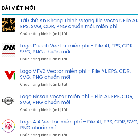
BÀI VIẾT MỚI
Tải Chữ An Khang Thịnh Vượng file vector, File AI,
EPS, SVG, CDR, PNG chuẩn mới, miễn phí
ở
Chức năng bình luận bị tắt
Tải
Chữ
Logo Ducati Vector miễn phí – File AI, EPS, CDR,
An
SVG, PNG chuẩn mới
Khang
ở
Chức năng bình luận bị tắt
Thịnh
Logo
Vượng
Ducati
Logo VTV3 Vector miễn phí – File AI, EPS, CDR,
file
Vector
vector,
SVG, PNG chuẩn mới
miễn
File
ở
Chức năng bình luận bị tắt
phí
AI,
Logo
–
EPS,
VTV3
Logo Nissan Vector miễn phí – File AI, EPS, CDR,
File
SVG,
Vector
AI,
SVG, PNG chuẩn mới
CDR,
miễn
EPS,
PNG
ở
Chức năng bình luận bị tắt
phí
CDR,
chuẩn
Logo
–
SVG,
mới,
Nissan
Logo AIA Vector miễn phí – File AI, EPS, CDR, SVG,
File
PNG
miễn
Vector
AI,
PNG chuẩn mới
chuẩn
phí
miễn
EPS,
mới
ở
Chức năng bình luận bị tắt
phí
CDR,