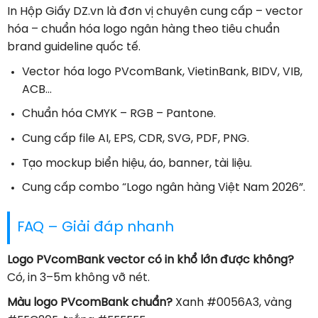
In Hộp Giấy DZ.vn là đơn vị chuyên cung cấp – vector
hóa – chuẩn hóa logo ngân hàng theo tiêu chuẩn
brand guideline quốc tế.
Vector hóa logo PVcomBank, VietinBank, BIDV, VIB,
ACB…
Chuẩn hóa CMYK – RGB – Pantone.
Cung cấp file AI, EPS, CDR, SVG, PDF, PNG.
Tạo mockup biển hiệu, áo, banner, tài liệu.
Cung cấp combo “Logo ngân hàng Việt Nam 2026”.
FAQ – Giải đáp nhanh
Logo PVcomBank vector có in khổ lớn được không?
Có, in 3–5m không vỡ nét.
Màu logo PVcomBank chuẩn?
Xanh #0056A3, vàng