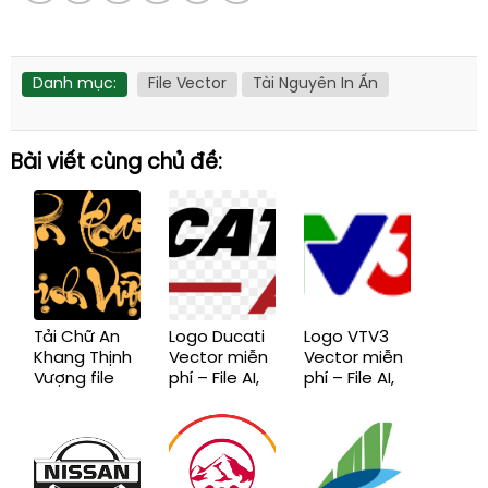
Danh mục:
File Vector
Tài Nguyên In Ấn
Bài viết cùng chủ đề:
Tải Chữ An
Logo Ducati
Logo VTV3
Khang Thịnh
Vector miễn
Vector miễn
Vượng file
phí – File AI,
phí – File AI,
vector, File
EPS, CDR,
EPS, CDR,
AI, EPS, SVG,
SVG, PNG
SVG, PNG
CDR, PNG
chuẩn mới
chuẩn mới
chuẩn mới,
miễn phí