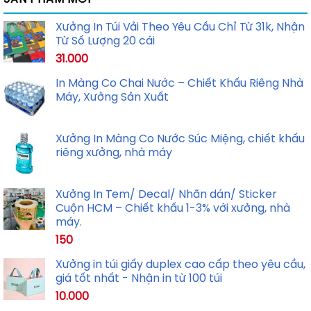
Xưởng In Túi Vải Theo Yêu Cầu Chỉ Từ 31k, Nhận
Từ Số Lượng 20 cái
31.000
In Màng Co Chai Nước – Chiết Khấu Riêng Nhà
Máy, Xưởng Sản Xuất
Xưởng In Màng Co Nước Súc Miệng, chiết khấu
riêng xưởng, nhà máy
Xưởng In Tem/ Decal/ Nhãn dán/ Sticker
Cuộn HCM – Chiết khấu 1-3% với xưởng, nhà
máy.
150
Xưởng in túi giấy duplex cao cấp theo yêu cầu,
giá tốt nhất - Nhận in từ 100 túi
10.000