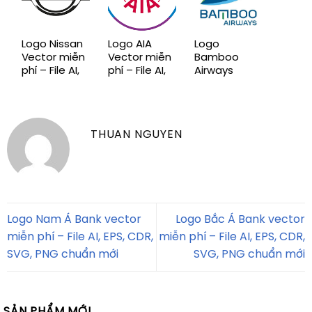
Logo Nissan
Logo AIA
Logo
Vector miễn
Vector miễn
Bamboo
phí – File AI,
phí – File AI,
Airways
EPS, CDR,
EPS, CDR,
Vector miễn
SVG, PNG
SVG, PNG
phí – File AI,
chuẩn mới
chuẩn mới
EPS, CDR,
SVG, PNG
THUAN NGUYEN
chuẩn mới
Logo Nam Á Bank vector
Logo Bắc Á Bank vector
miễn phí – File AI, EPS, CDR,
miễn phí – File AI, EPS, CDR,
SVG, PNG chuẩn mới
SVG, PNG chuẩn mới
SẢN PHẨM MỚI