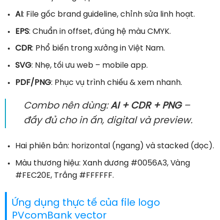
AI
: File gốc brand guideline, chỉnh sửa linh hoạt.
EPS
: Chuẩn in offset, đúng hệ màu CMYK.
CDR
: Phổ biến trong xưởng in Việt Nam.
SVG
: Nhẹ, tối ưu web – mobile app.
PDF/PNG
: Phục vụ trình chiếu & xem nhanh.
Combo nên dùng:
AI + CDR + PNG
–
đầy đủ cho in ấn, digital và preview.
Hai phiên bản: horizontal (ngang) và stacked (dọc).
Màu thương hiệu: Xanh dương #0056A3, Vàng
#FEC20E, Trắng #FFFFFF.
Ứng dụng thực tế của file logo
PVcomBank vector