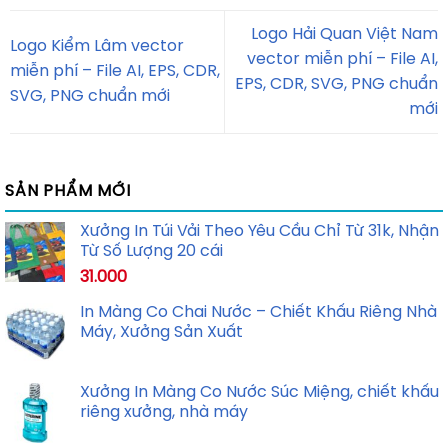
Logo Hải Quan Việt Nam
Logo Kiểm Lâm vector
vector miễn phí – File AI,
miễn phí – File AI, EPS, CDR,
EPS, CDR, SVG, PNG chuẩn
SVG, PNG chuẩn mới
mới
SẢN PHẨM MỚI
Xưởng In Túi Vải Theo Yêu Cầu Chỉ Từ 31k, Nhận
Từ Số Lượng 20 cái
31.000
In Màng Co Chai Nước – Chiết Khấu Riêng Nhà
Máy, Xưởng Sản Xuất
Xưởng In Màng Co Nước Súc Miệng, chiết khấu
riêng xưởng, nhà máy