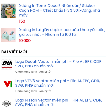
Xưởng In Tem/ Decal/ Nhãn dán/ Sticker
Cuộn HCM – Chiết khấu 1-3% với xưởng, nhà
máy.
150
Xưởng in túi giấy duplex cao cấp theo yêu cầu,
giá tốt nhất - Nhận in từ 100 túi
10.000
BÀI VIẾT MỚI
Logo Ducati Vector miễn phí – File AI, EPS, CDR,
SVG, PNG chuẩn mới
ở
Chức năng bình luận bị tắt
Logo
Ducati
Logo VTV3 Vector miễn phí – File AI, EPS, CDR,
Vector
SVG, PNG chuẩn mới
miễn
ở
Chức năng bình luận bị tắt
phí
Logo
–
VTV3
Logo Nissan Vector miễn phí – File AI, EPS, CDR,
File
Vector
AI,
SVG, PNG chuẩn mới