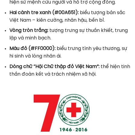
hiện sứ mệnh cứu người và hỗ trợ cộng đồng.
Hai cành tre xanh (#00A651):
biểu tượng bản sắc
Việt Nam – kiên cường, nhân hậu, bền bỉ.
Vòng tròn trắng:
tượng trưng sự thuần khiết, trung
lập và minh bạch.
Màu đỏ (#FF0000):
biểu trưng tình yêu thương, sự
hi sinh và lòng nhân ái.
Dòng chữ “Hội Chữ thập đỏ Việt Nam”:
thể hiện tinh
thần đoàn kết và trách nhiệm xã hội.