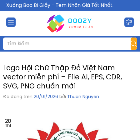
Chuyển
Xưởng Bao Bì Giấy - Tem Nhãn Giá Tốt Nhất.
đến
nội
dung
Logo Hội Chữ Thập Đỏ Việt Nam
vector miễn phí – File AI, EPS, CDR,
SVG, PNG chuẩn mới
Đã đăng trên
20/01/2026
bởi
Thuan Nguyen
20
Th1