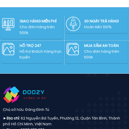
Bưu
–
PNG
Điện
File
chuẩn
Vector
AI,
mới
miễn
EPS,
phí
GIAO HÀNG MIỄN PHÍ
30 NGÀY TRẢ HÀNG
CDR,
–
Cho đơn hàng trên
SVG,
Hoàn tiền 100%
File
PNG
500k
AI,
chulogo
EPS,
chuẩn
CDR,
HỖ TRỢ 247
MUA SẮM AN TOÀN
mới
SVG,
Hỗ trợ khách hàng trực
Cho đơn hàng trên
PNG
tuyến
500k
chuẩn
mới
Chủ sở hữu: Đăng Đình Tú
►Địa chỉ:
62 Nguyễn Bá Tuyển, Phường 12, Quận Tân Bình, Thành
phố Hồ Chí Minh, Việt Nam