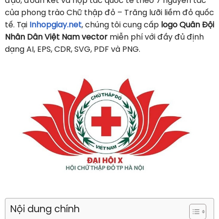
đạo, đoàn kết và hợp tác quốc tế theo 7 nguyên tắc
của phong trào Chữ thập đỏ – Trăng lưỡi liềm đỏ quốc
tế. Tại
Inhopgiay.net
, chúng tôi cung cấp
logo Quân Đội
Nhân Dân Việt Nam vector
miễn phí với đầy đủ định
dạng AI, EPS, CDR, SVG, PDF và PNG.
Nội dung chính