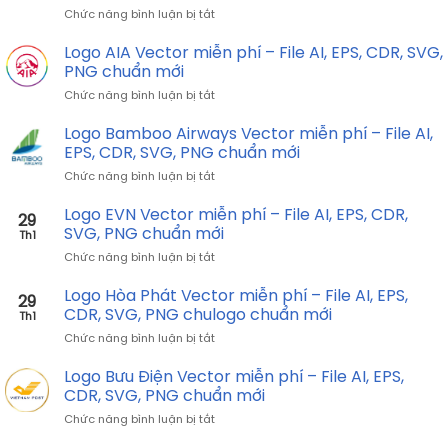
miễn
EPS,
ở
Chức năng bình luận bị tắt
phí
CDR,
Logo
–
SVG,
Nissan
Logo AIA Vector miễn phí – File AI, EPS, CDR, SVG,
File
PNG
Vector
AI,
PNG chuẩn mới
chuẩn
miễn
EPS,
mới
ở
Chức năng bình luận bị tắt
phí
CDR,
Logo
–
SVG,
AIA
Logo Bamboo Airways Vector miễn phí – File AI,
File
PNG
Vector
AI,
EPS, CDR, SVG, PNG chuẩn mới
chuẩn
miễn
EPS,
mới
ở
Chức năng bình luận bị tắt
phí
CDR,
Logo
–
SVG,
Bamboo
Logo EVN Vector miễn phí – File AI, EPS, CDR,
File
PNG
29
Airways
AI,
SVG, PNG chuẩn mới
chuẩn
Th1
Vector
EPS,
mới
ở
Chức năng bình luận bị tắt
miễn
CDR,
Logo
phí
SVG,
EVN
Logo Hòa Phát Vector miễn phí – File AI, EPS,
–
PNG
29
Vector
File
CDR, SVG, PNG chulogo chuẩn mới
chuẩn
Th1
miễn
AI,
mới
ở
Chức năng bình luận bị tắt
phí
EPS,
Logo
–
CDR,
Hòa
Logo Bưu Điện Vector miễn phí – File AI, EPS,
File
SVG,
Phát
AI,
CDR, SVG, PNG chuẩn mới
PNG
Vector
EPS,
chuẩn
ở
Chức năng bình luận bị tắt
miễn
CDR,
mới
Logo
phí
SVG,