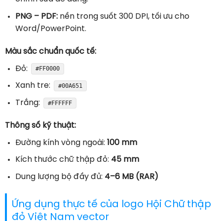
PNG – PDF:
nền trong suốt 300 DPI, tối ưu cho
Word/PowerPoint.
Màu sắc chuẩn quốc tế:
Đỏ:
#FF0000
Xanh tre:
#00A651
Trắng:
#FFFFFF
Thông số kỹ thuật:
Đường kính vòng ngoài:
100 mm
Kích thước chữ thập đỏ:
45 mm
Dung lượng bộ đầy đủ:
4–6 MB (RAR)
Ứng dụng thực tế của logo Hội Chữ thập
đỏ Việt Nam vector