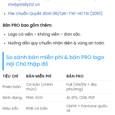
InHộpGiấyDZ.vn
File chuẩn Quyết định 06/QĐ-TW-HCTĐ (2010)
Bản PRO bao gồm thêm:
Logo có viền – không viền – đơn sắc.
Hướng dẫn quy chuẩn nhận diện & vùng an toàn.
So sánh bản miễn phí & bản PRO logo
Hội Chữ thập đỏ
TIÊU CHÍ
BẢN MIỄN PHÍ
BẢN PRO
Cơ bản (chính
Full (VN/EN + địa
Phiên bản
thức)
phương)
Định dạng
PNG, SVG
AI, EPS, CDR, PDF
CMYK + Pantone quốc
Màu sắc
RGB cơ bản
tế