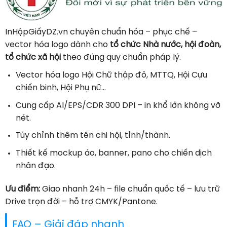
InHộpGiấyDZ.vn chuyên chuẩn hóa – phục chế –
vector hóa logo dành cho
tổ chức Nhà nước, hội đoàn,
tổ chức xã hội
theo đúng quy chuẩn pháp lý.
Vector hóa logo Hội Chữ thập đỏ, MTTQ, Hội Cựu
chiến binh, Hội Phụ nữ…
Cung cấp AI/EPS/CDR 300 DPI – in khổ lớn không vỡ
nét.
Tùy chỉnh thêm tên chi hội, tỉnh/thành.
Thiết kế mockup áo, banner, pano cho chiến dịch
nhân đạo.
Ưu điểm:
Giao nhanh 24h – file chuẩn quốc tế – lưu trữ
Drive trọn đời – hỗ trợ CMYK/Pantone.
FAQ – Giải đáp nhanh