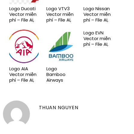
Logo Ducati
Logo VTV3
Logo Nissan
Vector miễn
Vector miễn
Vector miễn
phí – File AI,
phí – File AI,
phí – File AI,
EPS, CDR,
EPS, CDR,
EPS, CDR,
SVG, PNG
SVG, PNG
SVG, PNG
Logo EVN
chuẩn mới
chuẩn mới
chuẩn mới
Vector miễn
phí – File AI,
EPS, CDR,
SVG, PNG
chuẩn mới
Logo AIA
Logo
Vector miễn
Bamboo
phí – File AI,
Airways
EPS, CDR,
Vector miễn
SVG, PNG
phí – File AI,
chuẩn mới
EPS, CDR,
SVG, PNG
THUAN NGUYEN
chuẩn mới