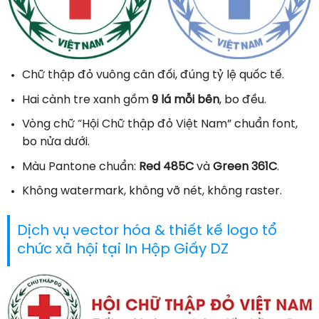
Chữ thập đỏ vuông cân đối, đúng tỷ lệ quốc tế.
Hai cành tre xanh gồm
9 lá mỗi bên
, bo đều.
Vòng chữ “Hội Chữ thập đỏ Việt Nam” chuẩn font,
bo nửa dưới.
Màu Pantone chuẩn:
Red 485C
và
Green 361C
.
Không watermark, không vỡ nét, không raster.
Dịch vụ vector hóa & thiết kế logo tổ
chức xã hội tại In Hộp Giấy DZ