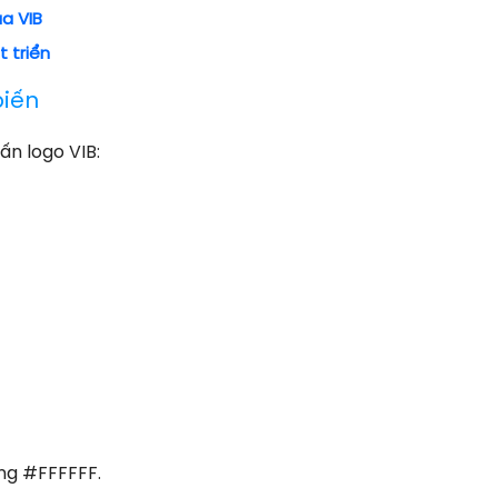
a VIB
 triển
biến
ấn logo VIB:
ng #FFFFFF.