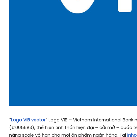
“
Logo VIB vector
” Logo VIB – Vietnam International Ban
(#0056A3), thể hiện tinh thần hiện đại – cởi mở – quốc 
năng scale vô hạn cho mọi ấn phẩm ngân hàng. Tại
Inho