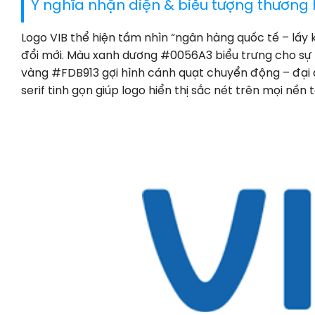
Ý nghĩa nhận diện & biểu tượng thương 
Logo VIB thể hiện tầm nhìn “ngân hàng quốc tế – lấy 
đổi mới. Màu xanh dương #0056A3 biểu trưng cho sự bề
vàng #FDB913 gợi hình cánh quạt chuyển động – đại d
serif tinh gọn giúp logo hiển thị sắc nét trên mọi nền 