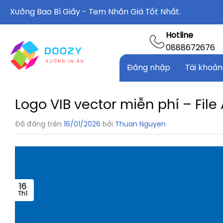
Chuyển
Xưởng Bao Bì Giấy - Tem Nhãn Giá Tốt Nhất.
đến
nội
Hotline
dung
0888672676
Đăng nhập
Tài khoản
Logo VIB vector miễn phí – File
Đã đăng trên
16/01/2026
bởi
Thuan Nguyen
16
Th1