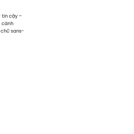
 tin cậy –
6 cánh
t chữ sans-