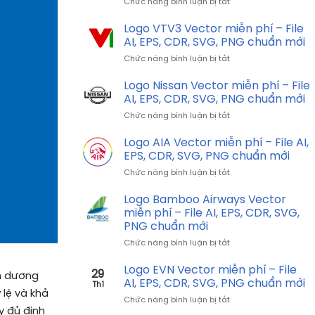
ở
Chức năng bình luận bị tắt
Thịnh
Logo
Vượng
Ducati
Logo VTV3 Vector miễn phí – File
file
Vector
vector,
AI, EPS, CDR, SVG, PNG chuẩn mới
miễn
File
ở
Chức năng bình luận bị tắt
phí
AI,
Logo
–
EPS,
VTV3
Logo Nissan Vector miễn phí – File
File
SVG,
Vector
AI,
AI, EPS, CDR, SVG, PNG chuẩn mới
CDR,
miễn
EPS,
PNG
ở
Chức năng bình luận bị tắt
phí
CDR,
chuẩn
Logo
–
SVG,
mới,
Nissan
Logo AIA Vector miễn phí – File AI,
File
PNG
miễn
Vector
AI,
EPS, CDR, SVG, PNG chuẩn mới
chuẩn
phí
miễn
EPS,
mới
ở
Chức năng bình luận bị tắt
phí
CDR,
Logo
–
SVG,
AIA
Logo Bamboo Airways Vector
File
PNG
Vector
AI,
miễn phí – File AI, EPS, CDR, SVG,
chuẩn
miễn
EPS,
PNG chuẩn mới
mới
phí
CDR,
ở
Chức năng bình luận bị tắt
–
SVG,
Logo
File
PNG
Bamboo
AI,
Logo EVN Vector miễn phí – File
chuẩn
29
nh dương
Airways
EPS,
AI, EPS, CDR, SVG, PNG chuẩn mới
mới
Th1
Vector
CDR,
 lệ và khả
ở
Chức năng bình luận bị tắt
miễn
SVG,
y đủ định
Logo
phí