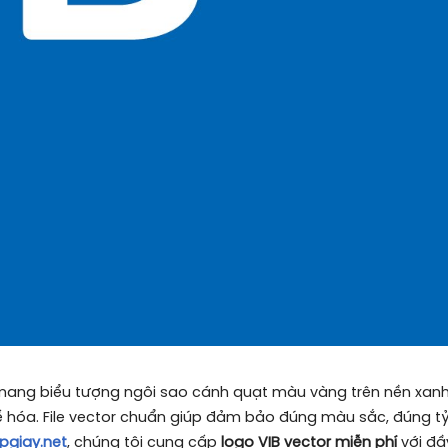
k mang biểu tượng ngôi sao cánh quạt màu vàng trên nền xa
tế hóa. File vector chuẩn giúp đảm bảo đúng màu sắc, đúng tỷ
pgiay.net
, chúng tôi cung cấp
logo VIB vector miễn phí
với đầ