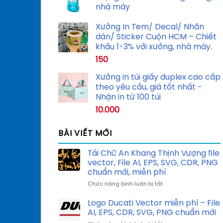
nhà máy
Xưởng In Tem/ Decal/ Nhãn
dán/ Sticker Cuộn HCM – Chiết
khấu 1-3% với xưởng, nhà máy.
150
Xưởng in túi giấy duplex cao cấp
theo yêu cầu, giá tốt nhất -
Nhận in từ 100 túi
10.000
BÀI VIẾT MỚI
Tải Chữ An Khang Thịnh Vượng file
vector, File AI, EPS, SVG, CDR, PNG
chuẩn mới, miễn phí
ở
Chức năng bình luận bị tắt
Tải
Chữ
Logo Ducati Vector miễn phí – File
An
AI, EPS, CDR, SVG, PNG chuẩn mới
Khang