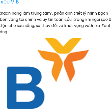
hiệu VIB
khách hàng làm trung tâm”, phản ánh triết lý minh bạch –
n vững tài chính và uy tín toàn cầu, trong khi ngôi sao 
iện cho sức sống, sự thay đổi và khát vọng vươn xa. Fon
tảng.