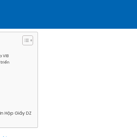
a VIB
triển
In Hộp Giấy DZ