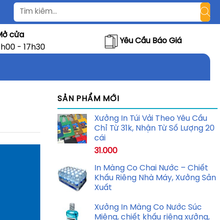
Mở cửa
Yêu Cầu Báo Giá
h00 - 17h30
SẢN PHẨM MỚI
Xưởng In Túi Vải Theo Yêu Cầu
Chỉ Từ 31k, Nhận Từ Số Lượng 20
cái
31.000
In Màng Co Chai Nước – Chiết
Khấu Riêng Nhà Máy, Xưởng Sản
Xuất
Xưởng In Màng Co Nước Súc
Miệng, chiết khấu riêng xưởng,