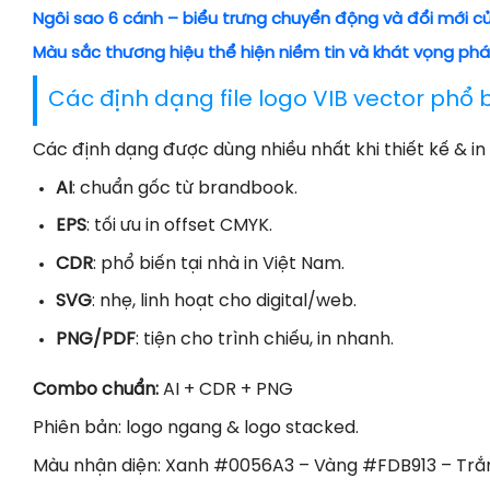
Ngôi sao 6 cánh – biểu trưng chuyển động và đổi mới củ
Màu sắc thương hiệu thể hiện niềm tin và khát vọng phát
Các định dạng file logo VIB vector phổ 
Các định dạng được dùng nhiều nhất khi thiết kế & in 
AI
: chuẩn gốc từ brandbook.
EPS
: tối ưu in offset CMYK.
CDR
: phổ biến tại nhà in Việt Nam.
SVG
: nhẹ, linh hoạt cho digital/web.
PNG/PDF
: tiện cho trình chiếu, in nhanh.
Combo chuẩn:
AI + CDR + PNG
Phiên bản: logo ngang & logo stacked.
Màu nhận diện: Xanh #0056A3 – Vàng #FDB913 – Trắ