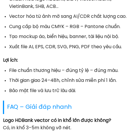
VietinBank, SHB, ACB…
Vector hóa từ ảnh mờ sang AI/CDR chất lượng cao.
Cung cấp bộ màu CMYK – RGB – Pantone chuẩn.
Tạo mockup áo, biển hiệu, banner, tài liệu nội bộ.
Xuất file AI, EPS, CDR, SVG, PNG, PDF theo yêu cầu.
Lợi ích:
File chuẩn thương hiệu – đúng tỷ lệ – đúng màu.
Thời gian giao 24–48h, chỉnh sửa miễn phí 1 lần.
Bảo mật file và lưu trữ lâu dài.
FAQ – Giải đáp nhanh
Logo HDBank vector có in khổ lớn được không?
Có, in khổ 3–5m không vỡ nét.