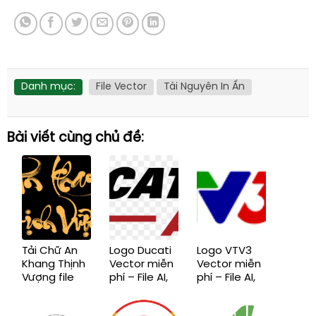
Danh mục:
File Vector
Tài Nguyên In Ấn
Bài viết cùng chủ đề:
Tải Chữ An
Logo Ducati
Logo VTV3
Khang Thịnh
Vector miễn
Vector miễn
Vượng file
phí – File AI,
phí – File AI,
vector, File
EPS, CDR,
EPS, CDR,
AI, EPS, SVG,
SVG, PNG
SVG, PNG