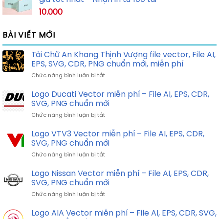
10.000
BÀI VIẾT MỚI
Tải Chữ An Khang Thịnh Vượng file vector, File AI,
EPS, SVG, CDR, PNG chuẩn mới, miễn phí
ở
Chức năng bình luận bị tắt
Tải
Chữ
Logo Ducati Vector miễn phí – File AI, EPS, CDR,
An
SVG, PNG chuẩn mới
Khang
ở
Chức năng bình luận bị tắt
Thịnh
Logo
Vượng
Ducati
Logo VTV3 Vector miễn phí – File AI, EPS, CDR,
file
Vector
vector,
SVG, PNG chuẩn mới
miễn
File
ở
Chức năng bình luận bị tắt
phí
AI,
Logo
–
EPS,
VTV3
Logo Nissan Vector miễn phí – File AI, EPS, CDR,
File
SVG,
Vector
AI,
SVG, PNG chuẩn mới
CDR,
miễn
EPS,
PNG
ở
Chức năng bình luận bị tắt
phí
CDR,
chuẩn
Logo
–
SVG,
mới,
Nissan
Logo AIA Vector miễn phí – File AI, EPS, CDR, SVG,
File
PNG
miễn
Vector