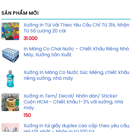
SẢN PHẨM MỚI
Xưởng In Túi Vải Theo Yêu Cầu Chỉ Từ 31k, Nhận
Từ Số Lượng 20 cái
31.000
In Màng Co Chai Nước – Chiết Khấu Riêng Nhà
Máy, Xưởng Sản Xuất
Xưởng In Màng Co Nước Súc Miệng, chiết khấu
riêng xưởng, nhà máy
Xưởng In Tem/ Decal/ Nhãn dán/ Sticker
Cuộn HCM – Chiết khấu 1-3% với xưởng, nhà
máy.
150
Xưởng in túi giấy duplex cao cấp theo yêu cầu,
giá tốt nhất - Nhận in từ 100 túi