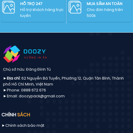
CDR,
HỖ TRỢ 247
MUA SẮM AN TOÀN
SVG,
Hỗ trợ khách hàng trực
Cho đơn hàng trên
PNG
tuyến
500k
chulogo
chuẩn
mới
Chủ sở hữu: Đăng Đình Tú
►Địa chỉ:
62 Nguyễn Bá Tuyển, Phường 12, Quận Tân Bình, Thành
phố Hồ Chí Minh, Việt Nam
►Phone: 0888 672 676
►Email: doozypack@gmail.com
CHÍNH
SÁCH
►Chính sách bảo mật