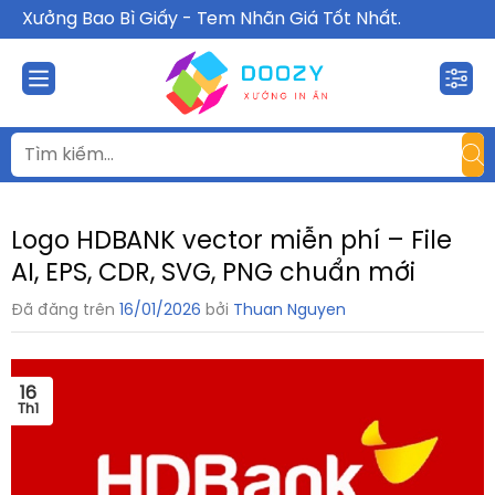
Chuyển
Xưởng Bao Bì Giấy - Tem Nhãn Giá Tốt Nhất.
đến
nội
dung
Logo HDBANK vector miễn phí – File
AI, EPS, CDR, SVG, PNG chuẩn mới
Đã đăng trên
16/01/2026
bởi
Thuan Nguyen
16
Th1