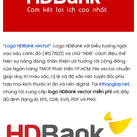
“
Logo HDBank vector”
Logo HDBank với biểu tượng ngôi
sao sáu cánh đỏ (#D71921) và chữ “HDB” cách điệu thể
hiện sự năng động, thân thiện và hướng tới cộng đồng
của Ngân hàng TMCP Phát triển TP.HCM. File vector chuẩn
giúp duy trì màu sắc, tỷ lệ và độ sắc nét tuyệt đối, phù
hợp mọi kích thước in ấn và nền digital. Tại
Inhopgiay.net
,
chúng tôi cung cấp
logo HDBank vector miễn phí
với đầy
đủ định dạng AI, EPS, CDR, SVG, PDF và PNG.