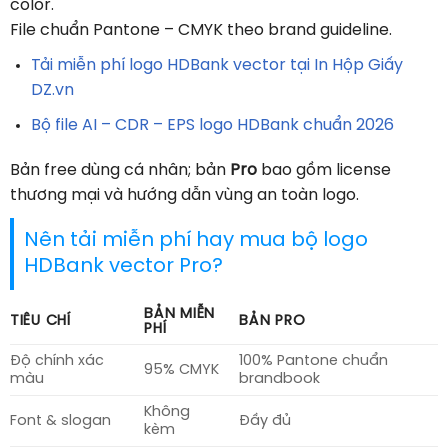
color.
File chuẩn Pantone – CMYK theo brand guideline.
Tải miễn phí logo HDBank vector tại In Hộp Giấy
DZ.vn
Bộ file AI – CDR – EPS logo HDBank chuẩn 2026
Bản free dùng cá nhân; bản
Pro
bao gồm license
thương mại và hướng dẫn vùng an toàn logo.
Nên tải miễn phí hay mua bộ logo
HDBank vector Pro?
BẢN MIỄN
TIÊU CHÍ
BẢN PRO
PHÍ
Độ chính xác
100% Pantone chuẩn
95% CMYK
màu
brandbook
Không
Font & slogan
Đầy đủ
kèm