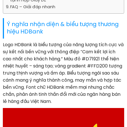
tại In Hộp Giấy DZ
FAQ – Giải đáp nhanh
Ý nghĩa nhận diện & biểu tượng thương
hiệu HDBank
Logo HDBank là biểu tượng của năng lượng tích cực và
sự kết nối bền vững với thông điệp “Cam kết lợi ích
cao nhất cho khách hàng.” Màu đỏ #D71921 thể hiện
nhiệt huyết – sáng tạo; vàng gradient #FFD200 tượng
trưng thịnh vượng và ấm áp. Biểu tượng ngôi sao sáu
cánh mang ý nghĩa thành công, may mắn và hợp tác
bền vững. Font chữ HDBank mềm mại nhưng chắc
chắn, phản ánh tinh thần đổi mới của ngân hàng bán
lẻ hàng đầu Việt Nam.