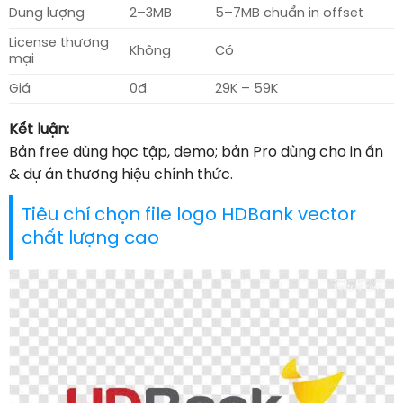
Dung lượng
2–3MB
5–7MB chuẩn in offset
License thương
Không
Có
mại
Giá
0đ
29K – 59K
Kết luận:
Bản free dùng học tập, demo; bản Pro dùng cho in ấn
& dự án thương hiệu chính thức.
Tiêu chí chọn file logo HDBank vector
chất lượng cao