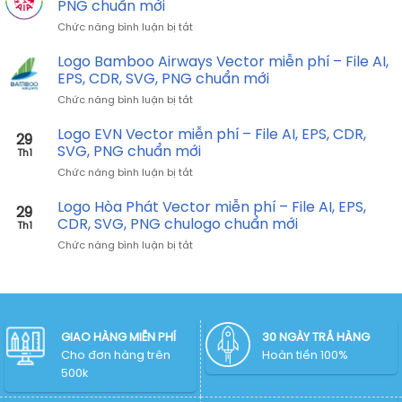
AI,
PNG chuẩn mới
chuẩn
phí
miễn
EPS,
mới
ở
Chức năng bình luận bị tắt
phí
CDR,
Logo
–
SVG,
AIA
Logo Bamboo Airways Vector miễn phí – File AI,
File
PNG
Vector
AI,
EPS, CDR, SVG, PNG chuẩn mới
chuẩn
miễn
EPS,
mới
ở
Chức năng bình luận bị tắt
phí
CDR,
Logo
–
SVG,
Bamboo
Logo EVN Vector miễn phí – File AI, EPS, CDR,
File
PNG
29
Airways
AI,
SVG, PNG chuẩn mới
chuẩn
Th1
Vector
EPS,
mới
ở
Chức năng bình luận bị tắt
miễn
CDR,
Logo
phí
SVG,
EVN
Logo Hòa Phát Vector miễn phí – File AI, EPS,
–
PNG
29
Vector
File
CDR, SVG, PNG chulogo chuẩn mới
chuẩn
Th1
miễn
AI,
mới
ở
Chức năng bình luận bị tắt
phí
EPS,
Logo
–
CDR,
Hòa
File
SVG,
Phát
AI,
PNG
Vector
EPS,
chuẩn
miễn
CDR,
mới
phí
GIAO HÀNG MIỄN PHÍ
30 NGÀY TRẢ HÀNG
SVG,
–
Cho đơn hàng trên
PNG
Hoàn tiền 100%
File
chuẩn
500k
AI,
mới
EPS,