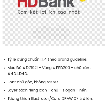
Tỷ lệ đúng chuẩn 1:1.4 theo brand guideline.
Màu Đỏ #D71921 – Vàng #FFD200 – chữ xám
#4D4D4D.
Font chữ gốc, không raster.
Layer tách riêng icon – chữ – slogan – nền.
Tương thích Illustrator/CorelDRAW X7 trở lên.