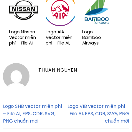
CDR, PNG
chuẩn mới
chuẩn mới
chuẩn mới,
miễn phí
Logo Nissan
Logo AIA
Logo
Vector miễn
Vector miễn
Bamboo
phí – File AI,
phí – File AI,
Airways
EPS, CDR,
EPS, CDR,
Vector miễn
SVG, PNG
SVG, PNG
phí – File AI,
chuẩn mới
chuẩn mới
EPS, CDR,
SVG, PNG
THUAN NGUYEN
chuẩn mới
Logo SHB vector miễn phí
Logo VIB vector miễn phí –
– File AI, EPS, CDR, SVG,
File AI, EPS, CDR, SVG, PNG
PNG chuẩn mới
chuẩn mới